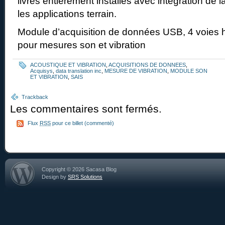
livrés entièrement installés avec intégration de 
les applications terrain.
Module d’acquisition de données USB, 4 voies 
pour mesures son et vibration
ACOUSTIQUE ET VIBRATION
,
ACQUISITIONS DE DONNEES
,
Acquisys
,
data translation inc
,
MESURE DE VIBRATION
,
MODULE SON
ET VIBRATION
,
SAIS
Trackback
Les commentaires sont fermés.
Flux
RSS
pour ce billet (commenté)
Copyright © 2026 Sacasa Blog
Design by
SRS Solutions