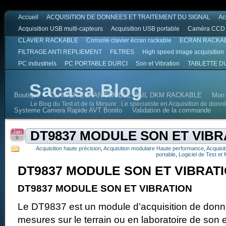
Accueil
ACQUISITION DE DONNEES ET TRAITEMENT DU SIGNAL
Ac
Acquisition USB multi-capteurs
Acquisition USB portable
Caméra CCD
CLAVIER RACKABLE
Console clavier écran rackable
ECRAN RACKA
FILTRAGE ANTI REPLIEMENT
FILTRES
High speed image acquisition
PC industriels
PC PORTABLE DURCI
Son et Vibration
TABLETTE D
Sacasa Blog
Boutique
CLAVIER ECRAN DOUBLE RAIL DKM RACKABLE
Mon
Le Blog du Test et de la Mesure . Le spécialiste en Acquisition de donn
Systeme Camera Rapide AVT Bonito
Validation de la commande
Jan
DT9837 MODULE SON ET VIBR
9
Acquisition haute précision
,
Acquisition modulaire Haute performance
,
Acquisi
portable
,
Logiciel de Test et
DT9837 MODULE SON ET VIBRAT
DT9837 MODULE SON ET VIBRATION
Le DT9837 est un module d’acquisition de donn
mesures sur le terrain ou en laboratoire de son e