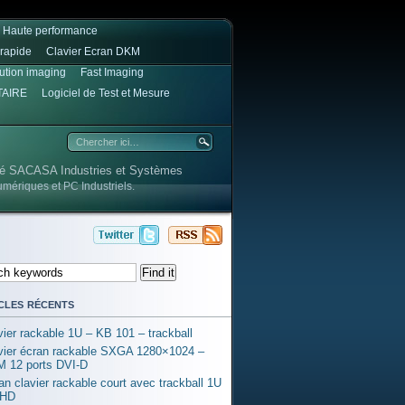
e Haute performance
rapide
Clavier Ecran DKM
lution imaging
Fast Imaging
TAIRE
Logiciel de Test et Mesure
été SACASA Industries et Systèmes
umériques et PC Industriels.
cles récents
vier rackable 1U – KB 101 – trackball
vier écran rackable SXGA 1280×1024 –
 12 ports DVI-D
an clavier rackable court avec trackball 1U
l HD