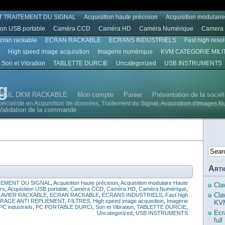
T TRAITEMENT DU SIGNAL
Acquisition haute précision
Acquisition modulair
ion USB portable
Caméra CCD
Caméra HD
Caméra Numérique
Camera 
écran rackable
ECRAN RACKABLE
ECRANS INDUSTRIELS
Fast high reso
High speed image acquisition
Imagerie numérique
KVM CATEGORIE MILI
Son et Vibration
TABLETTE DURCIE
Uncategorized
USB INSTRUMENTS
g
RAIL DKM RACKABLE
Mon compte
Panier
Présentation de la soci
spécialiste en Acquisition de données, Traitement du Signal, Acquisition d'Images N
Validation de la commande
Arti
TEMENT DU SIGNAL
,
Acquisition haute précision
,
Acquisition modulaire Haute
Cla
urs
,
Acquisition USB portable
,
Caméra CCD
,
Caméra HD
,
Caméra Numérique
,
Cla
LAVIER RACKABLE
,
ECRAN RACKABLE
,
ECRANS INDUSTRIELS
,
Fast high
TRAGE ANTI REPLIEMENT
,
FILTRES
,
High speed image acquisition
,
Imagerie
KVM
PC industriels
,
PC PORTABLE DURCI
,
Son et Vibration
,
TABLETTE DURCIE
,
Ecr
Uncategorized
,
USB INSTRUMENTS
ful