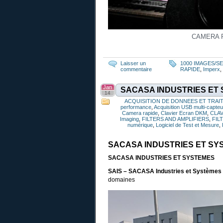
CAMERA 
Laisser un
1000 IMAGES/
commentaire
RAPIDE
,
Imperx
,
Jan
SACASA INDUSTRIES ET
14
ACQUISITION DE DONNEES ET TRAI
performance
,
Acquisition USB multi-capte
Camera rapide
,
Clavier Ecran DKM
,
CLA
Imaging
,
FILTERS AND AMPLIFIERS
,
FIL
numérique
,
Logiciel de Test et Mesure
,
SACASA INDUSTRIES ET SY
SACASA INDUSTRIES ET SYSTEMES
SAIS – SACASA Industries et Systèmes
domaines