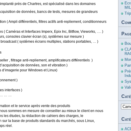
Ecr
implanté près de Chartres, est spécialisé dans les domaines
MIL
 Acquisition de données, bancs de tests, mesures de grandeurs
Tri
on ( Ampli différentiels, filtres actifs anti-repliement, conditionneurs
Comm
lles ( Caméras et Interfaces Imperx, Epix Inc, Bitflow, Vieworks, …. )
Pag
eurs, consoles clavier écran (s), systèmes sur mesure )
roadcast ( systèmes écrans multiples, stations portables, … )
Bou
CL
ts
RA
Mon
ler , filtrage anti-repliement, amplificateurs différentiels )
cquisition de données, son et vibration )
Pan
els d’imagerie pour Windows et Linux)
Pré
Ind
ionnement )
Sys
Val
s interfaces )
) … … …
Caté
mation et le service après vente des produits
Catég
nous sommes en mesure de conseiller au mieux le client en nous
ns les études, la rédaction de cahiers des charges, le
Caté
 sur la base de produits standards du marchés, sous Linux,
ps réel.
AC