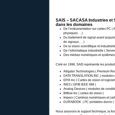
SAIS – SACASA Industries et
dans les domaines
De l’instrumentation sur cartes PC (
physiques …)
Du traitement de signal avant acquisiti
de signaux, …)
De la vision scientifique et industrie
De l’informatique industrielle ( Serv
Des médias numériques et systèmes b
Créé en 1996, SAIS représente les produi
Alligator Technologies ( Premium Resel
DATA TRANSLATION INC ( modules d’a
EPIX Inc ( Cartes de vision et logici
INES ( GPIB IEEE 488 )
Analog Devices ( modules de condit
Bitflow Inc ( cartes de vision )
Imperx ( Caméras numériques et carte
DURABOOK ( PC portables durcis 
Nous assurons le support technique, la form