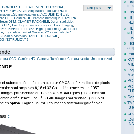
Fas
ima
E DONNEES ET TRAITEMENT DU SIGNAL
,
Lire plus
AUTE PRECISION
,
Acquisition modulaire Haute
Fas
uisition USB multi-capteurs
,
ACQUISITION USB
FI
era CCD
,
Caméra HD
,
camera numerique
,
CAMERA
 Ecran DKM
,
CLAVIER RACKABLE
,
écran rackable
,
RE
TRIELS
,
Fast high resolution imaging
,
Fast Imaging
,
FI
 REPLIEMENT
,
FILTRES
,
High speed image acquisition
,
F
ue
,
Logiciel de Test et Mesure
,
PC industriels
,
PC
CI
,
son et vibration
,
TABLETTE DURCIE
,
A
SB INSTRUMENTS
Hig
acq
onde
Ima
améra CCD
,
Caméra HD
,
Caméra Numérique
,
Camera rapide
,
Uncategorized
KV
MIL
CONDE
Log
Mes
PC 
te et autonome équipée d’un capteur CMOS de 1.4 millions de pixels
PC
oire sont proposés 8,16 et 32 Go. la fréquence est de 1057
DU
mages par seconde en 1280 pixels x 360 lignes ) Il est bien sur
Son
gmenter la fréquence jusqu’à 38500 images par seonde. ( 336 x 96
TA
use en option. Logiciel fourni. Les images sont sauvegardées en
DU
Unc
émas
ici
.
US
IN