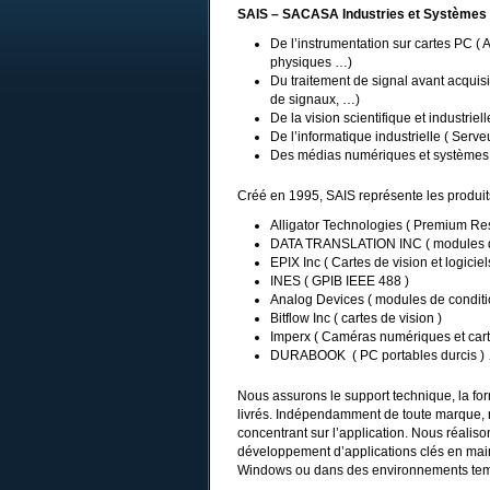
SAIS – SACASA Industries et Systèmes
De l’instrumentation sur cartes PC (
physiques …)
Du traitement de signal avant acquisiti
de signaux, …)
De la vision scientifique et industrie
De l’informatique industrielle ( Serv
Des médias numériques et systèmes b
Créé en 1995, SAIS représente les produi
Alligator Technologies ( Premium Resel
DATA TRANSLATION INC ( modules d’a
EPIX Inc ( Cartes de vision et logici
INES ( GPIB IEEE 488 )
Analog Devices ( modules de condit
Bitflow Inc ( cartes de vision )
Imperx ( Caméras numériques et carte
DURABOOK ( PC portables durcis 
Nous assurons le support technique, la for
livrés. Indépendamment de toute marque, 
concentrant sur l’application. Nous réaliso
développement d’applications clés en main
Windows ou dans des environnements tem