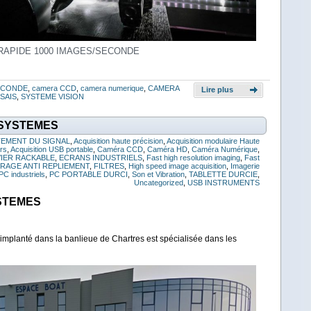
RAPIDE 1000 IMAGES/SECONDE
SECONDE
,
camera CCD
,
camera numerique
,
CAMERA
Lire plus
SAIS
,
SYSTEME VISION
 SYSTEMES
TEMENT DU SIGNAL
,
Acquisition haute précision
,
Acquisition modulaire Haute
urs
,
Acquisition USB portable
,
Caméra CCD
,
Caméra HD
,
Caméra Numérique
,
VIER RACKABLE
,
ECRANS INDUSTRIELS
,
Fast high resolution imaging
,
Fast
TRAGE ANTI REPLIEMENT
,
FILTRES
,
High speed image acquisition
,
Imagerie
PC industriels
,
PC PORTABLE DURCI
,
Son et Vibration
,
TABLETTE DURCIE
,
Uncategorized
,
USB INSTRUMENTS
STEMES
implanté dans la banlieue de Chartres est spécialisée dans les