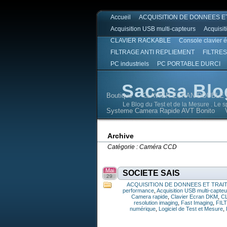
Accueil
ACQUISITION DE DONNEES E
Acquisition USB multi-capteurs
Acquisit
CLAVIER RACKABLE
Console clavier 
FILTRAGE ANTI REPLIEMENT
FILTRES
PC industriels
PC PORTABLE DURCI
Sacasa Blo
Boutique
CLAVIER ECRAN DOUBLE 
Le Blog du Test et de la Mesure . Le 
Systeme Camera Rapide AVT Bonito
Sacasa Blog
Sacasa Blog
Archive
Catégorie : Caméra CCD
Mai
SOCIETE SAIS
29
ACQUISITION DE DONNEES ET TRAI
performance
,
Acquisition USB multi-capte
Camera rapide
,
Clavier Ecran DKM
,
C
resolution imaging
,
Fast Imaging
,
FIL
numérique
,
Logiciel de Test et Mesure
,