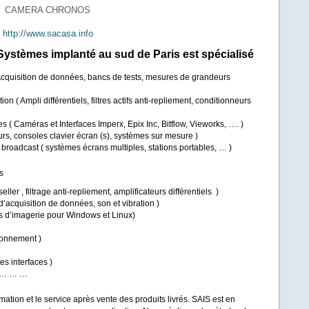
CAMERA CHRONOS
http://www.sacasa.info
 Systèmes
implanté au sud de Paris est spécialisé
 Acquisition de données, bancs de tests, mesures de grandeurs
on ( Ampli différentiels, filtres actifs anti-repliement, conditionneurs
lles ( Caméras et Interfaces Imperx, Epix Inc, Bitflow, Vieworks, …. )
eurs, consoles clavier écran (s), systèmes sur mesure )
roadcast ( systèmes écrans multiples, stations portables, … )
ts
ler , filtrage anti-repliement, amplificateurs différentiels )
cquisition de données, son et vibration )
els d’imagerie pour Windows et Linux)
ionnement )
s interfaces )
) … … …
ation et le service après vente des produits livrés. SAIS est en