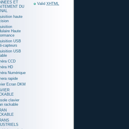
NNEES ET
Valid
XHTML
AITEMENT DU
GNAL
uisition haute
cision
uisition
ulaire Haute
formance
uisition USB
ti-capteurs
uisition USB
table
méra CCD
méra HD
éra Numérique
era rapide
vier Ecran DKM
AVIER
CKABLE
sole clavier
an rackable
RAN
CKABLE
RANS
DUSTRIELS