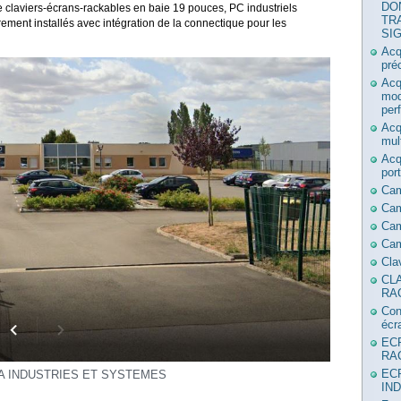
DO
claviers-écrans-rackables en baie 19 pouces, PC industriels
TR
rement installés avec intégration de la connectique pour les
SI
Acq
pré
Acq
mod
per
Acq
mul
Acq
por
Ca
Ca
Cam
Cam
Cla
CL
RA
Con
écr
EC
RA
EC
A INDUSTRIES ET SYSTEMES
IN