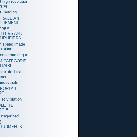
t high resolution
ging
t Imaging
LTRAGE ANTI
PLIEMENT
LTRES
ILTERS AND
MPLIFIERS
h speed image
uisition
gerie numérique
M CATEGORIE
ITAIRE
iciel de Test et
ure
industriels
 PORTABLE
RCI
 et Vibration
BLETTE
RCIE
ategorized
B
STRUMENTS