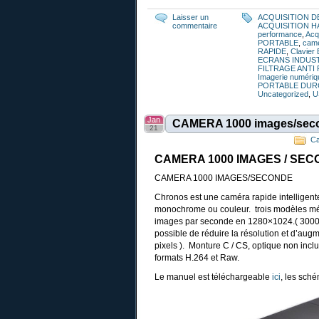
Laisser un
ACQUISITION D
commentaire
ACQUISITION H
performance
,
Acq
PORTABLE
,
cam
RAPIDE
,
Clavier
ECRANS INDUS
FILTRAGE ANTI
Imagerie numériq
PORTABLE DUR
Uncategorized
,
U
Jan
CAMERA 1000 images/sec
21
C
CAMERA 1000 IMAGES / SE
CAMERA 1000 IMAGES/SECONDE
Chronos est une caméra rapide intelligen
monochrome ou couleur. trois modèles mém
images par seconde en 1280×1024.( 3000 i
possible de réduire la résolution et d’au
pixels ). Monture C / CS, optique non incl
formats H.264 et Raw.
Le manuel est téléchargeable
ici
, les sch