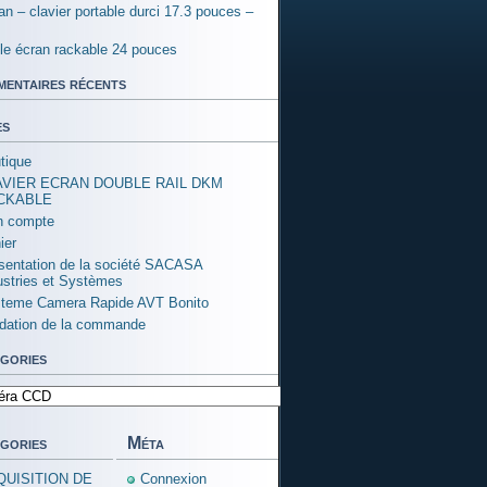
an – clavier portable durci 17.3 pouces –
ple écran rackable 24 pouces
entaires récents
es
tique
AVIER ECRAN DOUBLE RAIL DKM
CKABLE
 compte
ier
sentation de la société SACASA
ustries et Systèmes
teme Camera Rapide AVT Bonito
idation de la commande
gories
ories
gories
Méta
QUISITION DE
Connexion