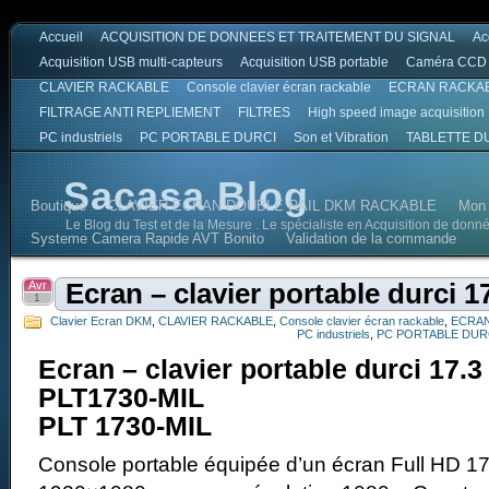
Accueil
ACQUISITION DE DONNEES ET TRAITEMENT DU SIGNAL
Ac
Acquisition USB multi-capteurs
Acquisition USB portable
Caméra CCD
CLAVIER RACKABLE
Console clavier écran rackable
ECRAN RACKA
FILTRAGE ANTI REPLIEMENT
FILTRES
High speed image acquisition
PC industriels
PC PORTABLE DURCI
Son et Vibration
TABLETTE D
Sacasa Blog
Boutique
CLAVIER ECRAN DOUBLE RAIL DKM RACKABLE
Mon
Le Blog du Test et de la Mesure . Le spécialiste en Acquisition de donn
Systeme Camera Rapide AVT Bonito
Validation de la commande
Avr
Ecran – clavier portable durci 
1
Clavier Ecran DKM
,
CLAVIER RACKABLE
,
Console clavier écran rackable
,
ECRAN
PC industriels
,
PC PORTABLE DUR
Ecran – clavier portable durci 17.
PLT1730-MIL
PLT 1730-MIL
Console portable équipée d’un écran Full HD 1