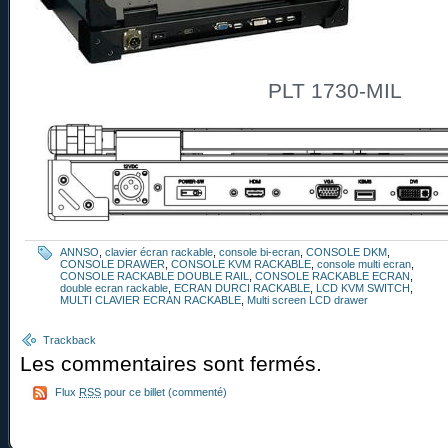
PLT 1730-MIL
ANNSO
,
clavier écran rackable
,
console bi-ecran
,
CONSOLE DKM
,
CONSOLE DRAWER
,
CONSOLE KVM RACKABLE
,
console multi ecran
,
CONSOLE RACKABLE DOUBLE RAIL
,
CONSOLE RACKABLE ECRAN
,
double ecran rackable
,
ECRAN DURCI RACKABLE
,
LCD KVM SWITCH
,
MULTI CLAVIER ECRAN RACKABLE
,
Multi screen LCD drawer
Trackback
Les commentaires sont fermés.
Flux
RSS
pour ce billet (commenté)