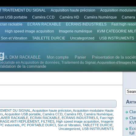
T TRAITEMENT DU SIGNAL
Acquisition haute précision
Acquisition modulair
ion USB portable
Caméra CCD
Caméra HD
Caméra Numérique
Camera 
écran rackable
ECRAN RACKABLE
ECRANS INDUSTRIELS
Fast high reso
High speed image acquisition
Imagerie numérique
KVM CATEGORIE MILI
Son et Vibration
TABLETTE DURCIE
Uncategorized
USB INSTRUMENTS
g
RAIL DKM RACKABLE
Mon compte
Panier
Présentation de la soci
spécialiste en Acquisition de données, Traitement du Signal, Acquisition d'Images N
Validation de la commande
Arti
TEMENT DU SIGNAL
,
Acquisition haute précision
,
Acquisition modulaire Haute
Cla
urs
,
Acquisition USB portable
,
Caméra CCD
,
Caméra HD
,
Caméra Numérique
,
Cla
LAVIER RACKABLE
,
ECRAN RACKABLE
,
ECRANS INDUSTRIELS
,
Fast high
TRAGE ANTI REPLIEMENT
,
FILTRES
,
High speed image acquisition
,
Imagerie
KVM
PC industriels
,
PC PORTABLE DURCI
,
Son et Vibration
,
TABLETTE DURCIE
,
Ecr
Uncategorized
,
USB INSTRUMENTS
ful