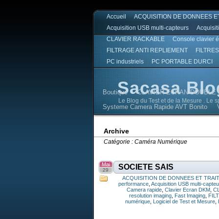
Accueil
ACQUISITION DE DONNEES E
Acquisition USB multi-capteurs
Acquisit
CLAVIER RACKABLE
Console clavier 
FILTRAGE ANTI REPLIEMENT
FILTRES
PC industriels
PC PORTABLE DURCI
Sacasa Blo
Boutique
CLAVIER ECRAN DOUBLE 
Le Blog du Test et de la Mesure . Le 
Systeme Camera Rapide AVT Bonito
Sacasa Blog
Sacasa Blog
Archive
Catégorie : Caméra Numérique
Mai
SOCIETE SAIS
29
ACQUISITION DE DONNEES ET TRAI
performance
,
Acquisition USB multi-capte
Camera rapide
,
Clavier Ecran DKM
,
C
resolution imaging
,
Fast Imaging
,
FIL
numérique
,
Logiciel de Test et Mesure
,