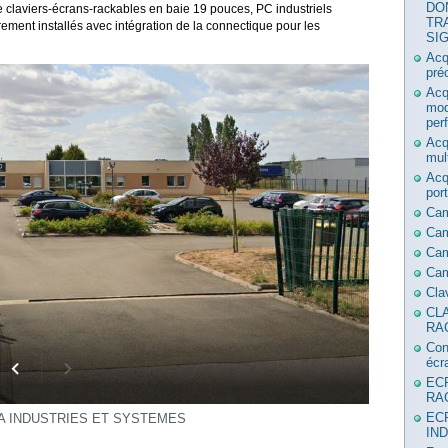
DO
claviers-écrans-rackables en baie 19 pouces, PC industriels
TR
rement installés avec intégration de la connectique pour les
SI
Acq
pré
Acq
mod
per
Acq
mul
Acq
por
Ca
Ca
Cam
Cam
Cla
CL
RA
Con
écr
EC
RA
EC
A INDUSTRIES ET SYSTEMES
IN