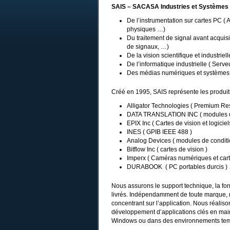
SAIS – SACASA Industries et Systèmes
De l’instrumentation sur cartes PC (
physiques …)
Du traitement de signal avant acquisiti
de signaux, …)
De la vision scientifique et industrie
De l’informatique industrielle ( Serv
Des médias numériques et systèmes b
Créé en 1995, SAIS représente les produi
Alligator Technologies ( Premium Resel
DATA TRANSLATION INC ( modules d’a
EPIX Inc ( Cartes de vision et logici
INES ( GPIB IEEE 488 )
Analog Devices ( modules de condit
Bitflow Inc ( cartes de vision )
Imperx ( Caméras numériques et carte
DURABOOK ( PC portables durcis 
Nous assurons le support technique, la for
livrés. Indépendamment de toute marque, 
concentrant sur l’application. Nous réaliso
développement d’applications clés en main
Windows ou dans des environnements tem