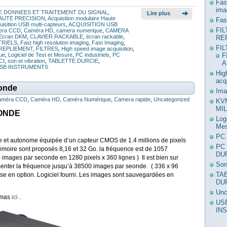
Fas
ima
E DONNEES ET TRAITEMENT DU SIGNAL
,
Lire plus
AUTE PRECISION
,
Acquisition modulaire Haute
Fas
uisition USB multi-capteurs
,
ACQUISITION USB
FI
era CCD
,
Caméra HD
,
camera numerique
,
CAMERA
 Ecran DKM
,
CLAVIER RACKABLE
,
écran rackable
,
RE
TRIELS
,
Fast high resolution imaging
,
Fast Imaging
,
FI
 REPLIEMENT
,
FILTRES
,
High speed image acquisition
,
F
ue
,
Logiciel de Test et Mesure
,
PC industriels
,
PC
CI
,
son et vibration
,
TABLETTE DURCIE
,
A
SB INSTRUMENTS
Hig
acq
onde
Ima
améra CCD
,
Caméra HD
,
Caméra Numérique
,
Camera rapide
,
Uncategorized
KV
MIL
CONDE
Log
Mes
PC 
te et autonome équipée d’un capteur CMOS de 1.4 millions de pixels
PC
oire sont proposés 8,16 et 32 Go. la fréquence est de 1057
DU
mages par seconde en 1280 pixels x 360 lignes ) Il est bien sur
Son
gmenter la fréquence jusqu’à 38500 images par seonde. ( 336 x 96
TA
use en option. Logiciel fourni. Les images sont sauvegardées en
DU
Unc
émas
ici
.
US
IN