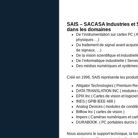
SAIS – SACASA Industries et
dans les domaines
De l’instrumentation sur cartes PC (
physiques …)
Du traitement de signal avant acquisiti
de signaux, …)
De la vision scientifique et industrie
De l’informatique industrielle ( Serv
Des médias numériques et systèmes b
Créé en 1996, SAIS représente les produi
Alligator Technologies ( Premium Resel
DATA TRANSLATION INC ( modules d’a
EPIX Inc ( Cartes de vision et logici
INES ( GPIB IEEE 488 )
Analog Devices ( modules de condit
Bitflow Inc ( cartes de vision )
Imperx ( Caméras numériques et carte
DURABOOK ( PC portables durcis 
Nous assurons le support technique, la form