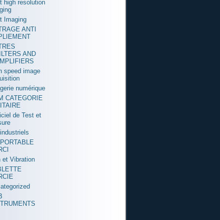
t high resolution
ging
t Imaging
LTRAGE ANTI
PLIEMENT
LTRES
ILTERS AND
MPLIFIERS
h speed image
uisition
gerie numérique
M CATEGORIE
ITAIRE
iciel de Test et
ure
industriels
 PORTABLE
RCI
 et Vibration
BLETTE
RCIE
ategorized
B
STRUMENTS