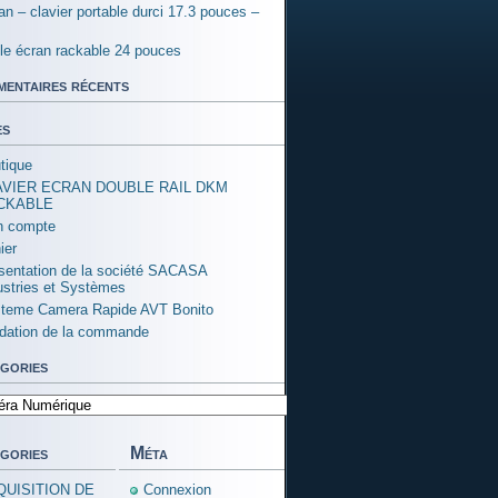
an – clavier portable durci 17.3 pouces –
ple écran rackable 24 pouces
entaires récents
es
tique
AVIER ECRAN DOUBLE RAIL DKM
CKABLE
 compte
ier
sentation de la société SACASA
ustries et Systèmes
teme Camera Rapide AVT Bonito
idation de la commande
gories
ories
gories
Méta
QUISITION DE
Connexion