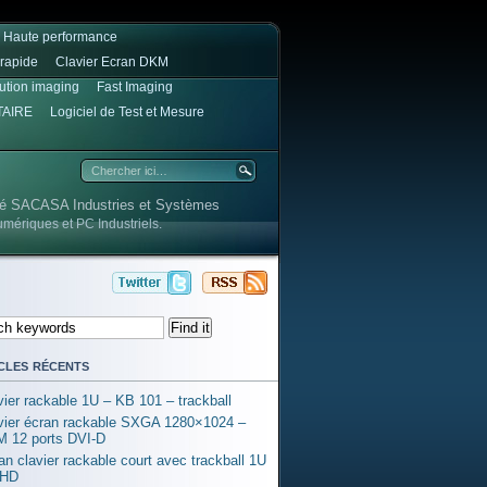
e Haute performance
rapide
Clavier Ecran DKM
lution imaging
Fast Imaging
TAIRE
Logiciel de Test et Mesure
été SACASA Industries et Systèmes
umériques et PC Industriels.
cles récents
vier rackable 1U – KB 101 – trackball
vier écran rackable SXGA 1280×1024 –
 12 ports DVI-D
an clavier rackable court avec trackball 1U
l HD