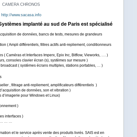
CAMERA CHRONOS
http://www.sacasa.info
 Systèmes
implanté au sud de Paris est spécialisé
 Acquisition de données, bancs de tests, mesures de grandeurs
on ( Ampli différentiels, filtres actifs anti-repliement, conditionneurs
lles ( Caméras et Interfaces Imperx, Epix Inc, Bitflow, Vieworks, …. )
eurs, consoles clavier écran (s), systèmes sur mesure )
roadcast ( systèmes écrans multiples, stations portables, … )
ts
ler , filtrage anti-repliement, amplificateurs différentiels )
cquisition de données, son et vibration )
els d’imagerie pour Windows et Linux)
ionnement )
s interfaces )
) … … …
ation et le service après vente des produits livrés. SAIS est en