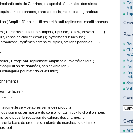
Ecr
implanté près de Chartres, est spécialisé dans les domaines
MIL
 Acquisition de données, bancs de tests, mesures de grandeurs
Tri
on ( Ampli différentiels, filtres actifs anti-repliement, conditionneurs
Comm
lles ( Caméras et Interfaces Imperx, Epix Inc, Bitflow, Vieworks, …. )
Pag
eurs, consoles clavier écran (s), systèmes sur mesure )
roadcast ( systèmes écrans multiples, stations portables, … )
Bou
CL
ts
RA
Mon
ler , filtrage anti-repliement, amplificateurs différentiels )
cquisition de données, son et vibration )
Pan
els d’imagerie pour Windows et Linux)
Pré
Ind
ionnement )
Sys
Val
s interfaces )
) … … …
Caté
mation et le service après vente des produits
Catég
nous sommes en mesure de conseiller au mieux le client en nous
ns les études, la rédaction de cahiers des charges, le
Caté
 sur la base de produits standards du marchés, sous Linux,
ps réel.
AC