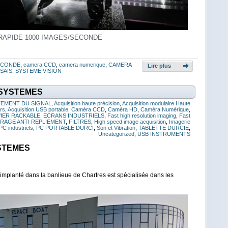
RAPIDE 1000 IMAGES/SECONDE
SECONDE
,
camera CCD
,
camera numerique
,
CAMERA
Lire plus
SAIS
,
SYSTEME VISION
 SYSTEMES
TEMENT DU SIGNAL
,
Acquisition haute précision
,
Acquisition modulaire Haute
urs
,
Acquisition USB portable
,
Caméra CCD
,
Caméra HD
,
Caméra Numérique
,
VIER RACKABLE
,
ECRANS INDUSTRIELS
,
Fast high resolution imaging
,
Fast
TRAGE ANTI REPLIEMENT
,
FILTRES
,
High speed image acquisition
,
Imagerie
PC industriels
,
PC PORTABLE DURCI
,
Son et Vibration
,
TABLETTE DURCIE
,
Uncategorized
,
USB INSTRUMENTS
STEMES
implanté dans la banlieue de Chartres est spécialisée dans les