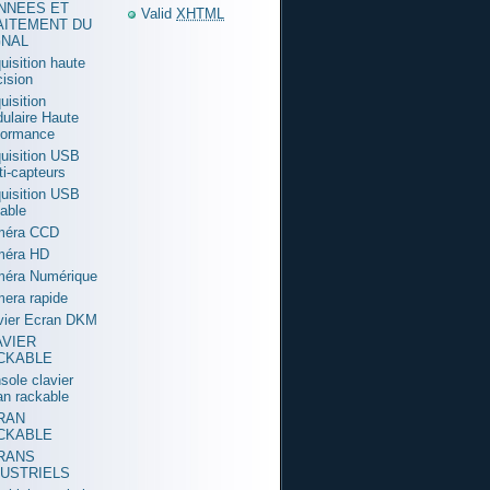
NNEES ET
Valid
XHTML
AITEMENT DU
GNAL
uisition haute
cision
uisition
ulaire Haute
formance
uisition USB
ti-capteurs
uisition USB
table
méra CCD
méra HD
éra Numérique
era rapide
vier Ecran DKM
AVIER
CKABLE
sole clavier
an rackable
RAN
CKABLE
RANS
DUSTRIELS