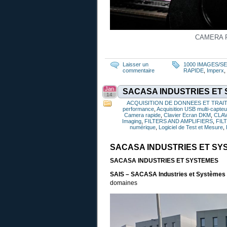
CAMERA 
Laisser un
1000 IMAGES/
commentaire
RAPIDE
,
Imperx
,
Jan
SACASA INDUSTRIES ET
14
ACQUISITION DE DONNEES ET TRAI
performance
,
Acquisition USB multi-capte
Camera rapide
,
Clavier Ecran DKM
,
CLA
Imaging
,
FILTERS AND AMPLIFIERS
,
FIL
numérique
,
Logiciel de Test et Mesure
,
SACASA INDUSTRIES ET SY
SACASA INDUSTRIES ET SYSTEMES
SAIS – SACASA Industries et Systèmes
domaines