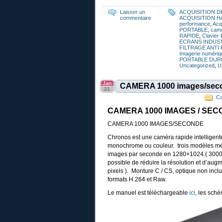
Laisser un
ACQUISITION D
commentaire
ACQUISITION H
performance
,
Acq
PORTABLE
,
cam
RAPIDE
,
Clavier
ECRANS INDUS
FILTRAGE ANTI
Imagerie numériq
PORTABLE DUR
Uncategorized
,
U
Jan
CAMERA 1000 images/sec
21
C
CAMERA 1000 IMAGES / SE
CAMERA 1000 IMAGES/SECONDE
Chronos est une caméra rapide intelligen
monochrome ou couleur. trois modèles mém
images par seconde en 1280×1024.( 3000 i
possible de réduire la résolution et d’au
pixels ). Monture C / CS, optique non incl
formats H.264 et Raw.
Le manuel est téléchargeable
ici
, les sch