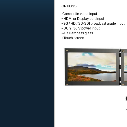
OPTIONS
Composite video input
• HDMI or Display port input
• 3G / HD / SD-SDI broadcast grade input
• DC 9~36 V power input
• AR Hardness glass
• Touch screen