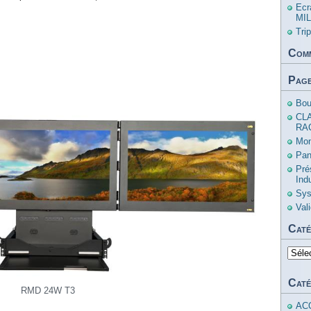
Ecr
MIL
Tri
Comm
Pag
Bou
CL
RA
Mon
Pan
Pré
Ind
Sys
Val
Caté
Catég
Caté
RMD 24W T3
AC