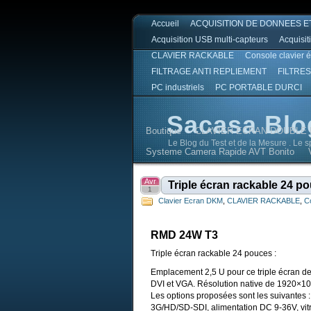
Accueil
ACQUISITION DE DONNEES E
Acquisition USB multi-capteurs
Acquisit
CLAVIER RACKABLE
Console clavier 
FILTRAGE ANTI REPLIEMENT
FILTRES
PC industriels
PC PORTABLE DURCI
Sacasa Blo
Boutique
CLAVIER ECRAN DOUBLE 
Le Blog du Test et de la Mesure . Le 
Systeme Camera Rapide AVT Bonito
Sacasa Blog
Sacasa Blog
Avr
Triple écran rackable 24 p
1
Clavier Ecran DKM
,
CLAVIER RACKABLE
,
C
RMD 24W T3
Triple écran rackable 24 pouces :
Emplacement 2,5 U pour ce triple écran d
DVI et VGA. Résolution native de 1920×10
Les options proposées sont les suivantes 
3G/HD/SD-SDI, alimentation DC 9-36V, vitre