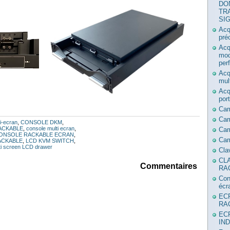
DO
TR
SI
Acq
pré
Acq
mod
per
Acq
mul
Acq
por
Ca
Ca
i-ecran
,
CONSOLE DKM
,
ACKABLE
,
console multi ecran
,
Cam
ONSOLE RACKABLE ECRAN
,
Cam
ACKABLE
,
LCD KVM SWITCH
,
ti screen LCD drawer
Cla
CL
Commentaires
RA
Con
écr
EC
RA
EC
IN