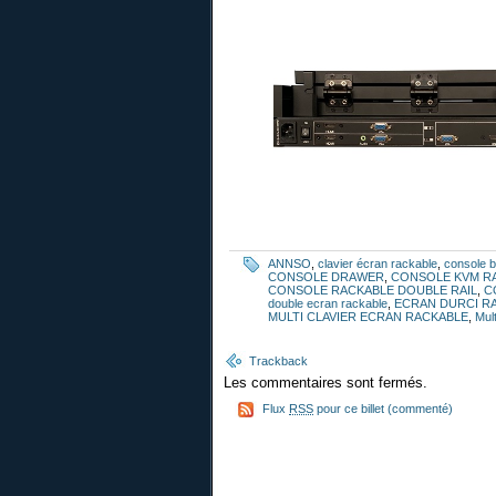
ANNSO
,
clavier écran rackable
,
console b
CONSOLE DRAWER
,
CONSOLE KVM R
CONSOLE RACKABLE DOUBLE RAIL
,
C
double ecran rackable
,
ECRAN DURCI R
MULTI CLAVIER ECRAN RACKABLE
,
Mul
Trackback
Les commentaires sont fermés.
Flux
RSS
pour ce billet (commenté)