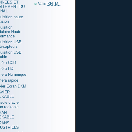
NNEES ET
Valid
XHTML
AITEMENT DU
GNAL
uisition haute
cision
uisition
ulaire Haute
formance
uisition USB
ti-capteurs
uisition USB
table
méra CCD
méra HD
éra Numérique
era rapide
vier Ecran DKM
AVIER
CKABLE
sole clavier
an rackable
RAN
CKABLE
RANS
DUSTRIELS