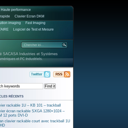
e Haute performance
rapide
Clavier Ecran DKM
lution imaging
Fast Imaging
TAIRE
Logiciel de Test et Mesure
été SACASA Industries et Systèmes
umériques et PC Industriels.
cles récents
vier rackable 1U – KB 101 – trackball
vier écran rackable SXGA 1280×1024 –
 12 ports DVI-D
an clavier rackable court avec trackball 1U
l HD