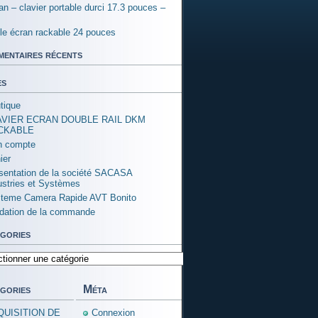
an – clavier portable durci 17.3 pouces –
ple écran rackable 24 pouces
entaires récents
es
tique
AVIER ECRAN DOUBLE RAIL DKM
CKABLE
 compte
ier
sentation de la société SACASA
ustries et Systèmes
teme Camera Rapide AVT Bonito
idation de la commande
gories
ories
gories
Méta
QUISITION DE
Connexion