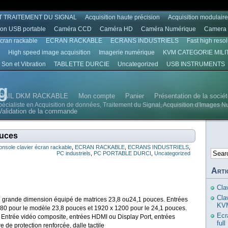
T TRAITEMENT DU SIGNAL
Acquisition haute précision
Acquisition modulair
ion USB portable
Caméra CCD
Caméra HD
Caméra Numérique
Camera 
écran rackable
ECRAN RACKABLE
ECRANS INDUSTRIELS
Fast high reso
High speed image acquisition
Imagerie numérique
KVM CATEGORIE MILI
Son et Vibration
TABLETTE DURCIE
Uncategorized
USB INSTRUMENTS
g
RAIL DKM RACKABLE
Mon compte
Panier
Présentation de la soci
spécialiste en Acquisition de données, Traitement du Signal, Acquisition d'Images N
Validation de la commande
ouces
onsole clavier écran rackable
,
ECRAN RACKABLE
,
ECRANS INDUSTRIELS
,
PC industriels
,
PC PORTABLE DURCI
,
Uncategorized
Arti
Cla
Cla
e grande dimension équipé de matrices 23,8 ou24,1 pouces. Entrées
KVM
80 pour le modèle 23,8 pouces et 1920 x 1200 pour le 24,1 pouces.
Ecr
: Entrée vidéo composite, entrées HDMI ou Display Port, entrées
ful
 de protection renforcée, dalle tactile