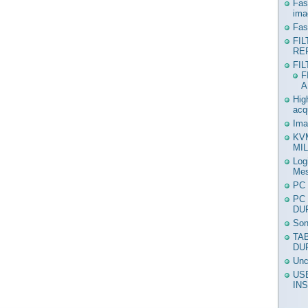
Fas
ima
Fas
FI
RE
FI
F
A
Hig
acq
Ima
KV
MIL
Log
Mes
PC 
PC
DU
Son
TA
DU
Unc
US
IN