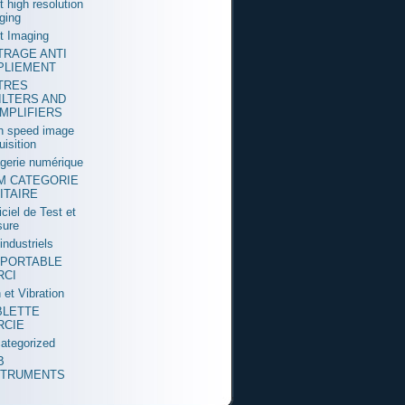
t high resolution
ging
t Imaging
LTRAGE ANTI
PLIEMENT
LTRES
ILTERS AND
MPLIFIERS
h speed image
uisition
gerie numérique
M CATEGORIE
ITAIRE
iciel de Test et
ure
industriels
 PORTABLE
RCI
 et Vibration
BLETTE
RCIE
ategorized
B
STRUMENTS