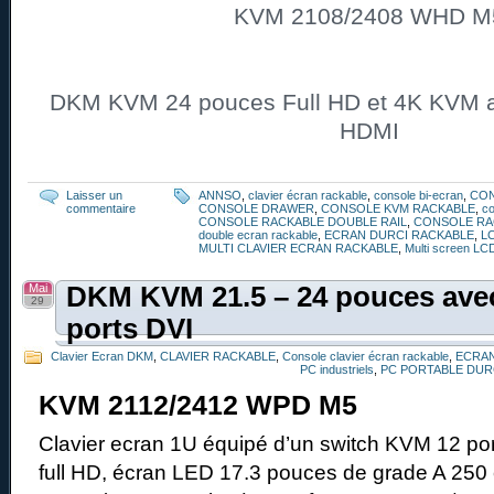
KVM 2108/2408 WHD M
DKM KVM 24 pouces Full HD et 4K KVM av
HDMI
Laisser un
ANNSO
,
clavier écran rackable
,
console bi-ecran
,
CO
commentaire
CONSOLE DRAWER
,
CONSOLE KVM RACKABLE
,
co
CONSOLE RACKABLE DOUBLE RAIL
,
CONSOLE RA
double ecran rackable
,
ECRAN DURCI RACKABLE
,
L
MULTI CLAVIER ECRAN RACKABLE
,
Multi screen LC
Mai
DKM KVM 21.5 – 24 pouces avec
29
ports DVI
Clavier Ecran DKM
,
CLAVIER RACKABLE
,
Console clavier écran rackable
,
ECRAN
PC industriels
,
PC PORTABLE DUR
KVM 2112/2412 WPD M5
Clavier ecran 1U équipé d’un switch KVM 12 por
full HD, écran LED 17.3 pouces de grade A 250 