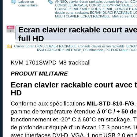
Laisser un
ANNSO
,
clavier écran rackable
,
console bi-ecran
,
CO
commentaire
CONSOLE DRAWER
,
CONSOLE KVM RACKABLE
,
co
CONSOLE RACKABLE DOUBLE RAIL
,
CONSOLE RA
double ecran rackable
,
ECRAN DURCI RACKABLE
,
L
MULTI CLAVIER ECRAN RACKABLE
,
Multi screen LC
Avr
Ecran clavier rackable court ave
1
full HD
Clavier Ecran DKM
,
CLAVIER RACKABLE
,
Console clavier écran rackable
,
ECRAN
KVM CATEGORIE MILITAIRE
,
PC industriels
,
PC PORTABLE DUR
KVM-1701SWPD-M8-trackball
PRODUIT MILITAIRE
Ecran clavier rackable court avec t
HD
Conforme aux spécifications
MIL-STD-810-F/G
gamme de température étendue à
0°C / + 50 d
fonctionnement et -20° C à 60°C en stockage. T
de profondeur équipé d’un écran 17.3 pouces 
avec interfaces DVI-D, VGA. 1 port USB 2.0 en f