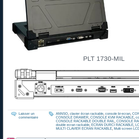
PLT 1730-MIL
Laisser un
ANNSO
,
clavier écran rackable
,
console bi-ecran
,
CO
commentaire
CONSOLE DRAWER
,
CONSOLE KVM RACKABLE
,
co
CONSOLE RACKABLE DOUBLE RAIL
,
CONSOLE RA
double ecran rackable
,
ECRAN DURCI RACKABLE
,
L
MULTI CLAVIER ECRAN RACKABLE
,
Multi screen LC