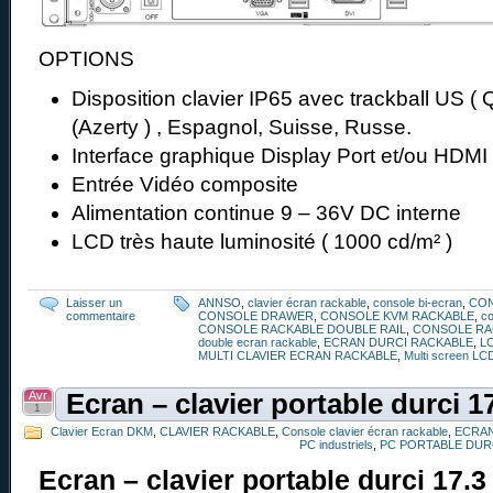
OPTIONS
Disposition clavier IP65 avec trackball US ( 
(Azerty ) , Espagnol, Suisse, Russe.
Interface graphique Display Port et/ou HDMI
Entrée Vidéo composite
Alimentation continue 9 – 36V DC interne
LCD très haute luminosité ( 1000 cd/m² )
Laisser un
ANNSO
,
clavier écran rackable
,
console bi-ecran
,
CO
commentaire
CONSOLE DRAWER
,
CONSOLE KVM RACKABLE
,
co
CONSOLE RACKABLE DOUBLE RAIL
,
CONSOLE RA
double ecran rackable
,
ECRAN DURCI RACKABLE
,
L
MULTI CLAVIER ECRAN RACKABLE
,
Multi screen LC
Avr
Ecran – clavier portable durci 
1
Clavier Ecran DKM
,
CLAVIER RACKABLE
,
Console clavier écran rackable
,
ECRAN
PC industriels
,
PC PORTABLE DUR
Ecran – clavier portable durci 17.