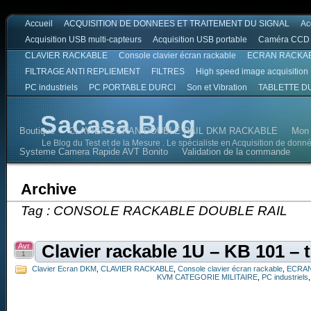
Accueil
ACQUISITION DE DONNEES ET TRAITEMENT DU SIGNAL
Ac
Acquisition USB multi-capteurs
Acquisition USB portable
Caméra CCD
CLAVIER RACKABLE
Console clavier écran rackable
ECRAN RACKA
FILTRAGE ANTI REPLIEMENT
FILTRES
High speed image acquisition
PC industriels
PC PORTABLE DURCI
Son et Vibration
TABLETTE D
Sacasa Blog
Boutique
CLAVIER ECRAN DOUBLE RAIL DKM RACKABLE
Mon
Le Blog du Test et de la Mesure . Le spécialiste en Acquisition de donn
Systeme Camera Rapide AVT Bonito
Validation de la commande
Archive
Tag : CONSOLE RACKABLE DOUBLE RAIL
Avr
Clavier rackable 1U – KB 101 – t
1
Clavier Ecran DKM
,
CLAVIER RACKABLE
,
Console clavier écran rackable
,
ECRAN
KVM CATEGORIE MILITAIRE
,
PC industriels