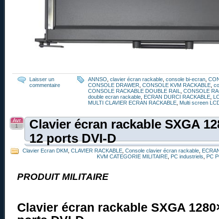
Laisser un
ANNSO
,
clavier écran rackable
,
console bi-ecran
,
CO
commentaire
CONSOLE DRAWER
,
CONSOLE KVM RACKABLE
,
co
CONSOLE RACKABLE DOUBLE RAIL
,
CONSOLE RA
double ecran rackable
,
ECRAN DURCI RACKABLE
,
L
MULTI CLAVIER ECRAN RACKABLE
,
Multi screen LC
Avr
Clavier écran rackable SXGA 1
1
12 ports DVI-D
Clavier Ecran DKM
,
CLAVIER RACKABLE
,
Console clavier écran rackable
,
ECRAN
KVM CATEGORIE MILITAIRE
,
PC industriels
,
PC 
PRODUIT MILITAIRE
Clavier écran rackable SXGA 128