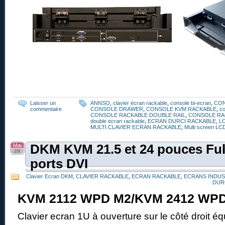
Laisser un
ANNSO
,
clavier écran rackable
,
console bi-ecran
,
CO
commentaire
CONSOLE DRAWER
,
CONSOLE KVM RACKABLE
,
co
CONSOLE RACKABLE DOUBLE RAIL
,
CONSOLE RA
double ecran rackable
,
ECRAN DURCI RACKABLE
,
L
MULTI CLAVIER ECRAN RACKABLE
,
Multi screen LC
Mai
DKM KVM 21.5 et 24 pouces Fu
29
ports DVI
Clavier Ecran DKM
,
CLAVIER RACKABLE
,
ECRAN RACKABLE
,
ECRANS INDUS
DUR
KVM 2112 WPD M2/KVM 2412 WP
Clavier ecran 1U à ouverture sur le côté droit 