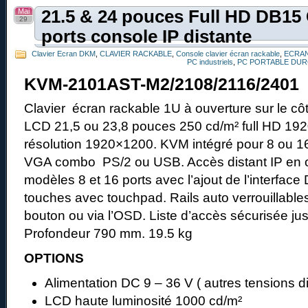
Mai
21.5 & 24 pouces Full HD DB15
29
ports console IP distante
Clavier Ecran DKM
,
CLAVIER RACKABLE
,
Console clavier écran rackable
,
ECRAN
PC industriels
,
PC PORTABLE DUR
KVM-2101AST-M2/2108/2116/2401
Clavier écran rackable 1U à ouverture sur le côt
LCD 21,5 ou 23,8 pouces 250 cd/m² full HD 192
résolution 1920×1200. KVM intégré pour 8 ou 16
VGA combo PS/2 ou USB. Accès distant IP en op
modèles 8 et 16 ports avec l’ajout de l’interface
touches avec touchpad. Rails auto verrouillables
bouton ou via l’OSD. Liste d’accès sécurisée jusq
Profondeur 790 mm. 19.5 kg
OPTIONS
Alimentation DC 9 – 36 V ( autres tensions d
LCD haute luminosité 1000 cd/m²