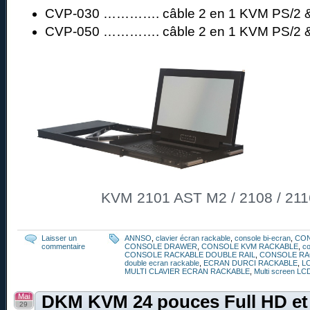
CVP-030 …………. câble 2 en 1 KVM PS/2 &
CVP-050 …………. câble 2 en 1 KVM PS/2 &
KVM 2101 AST M2 / 2108 / 211
Laisser un
ANNSO
,
clavier écran rackable
,
console bi-ecran
,
CO
commentaire
CONSOLE DRAWER
,
CONSOLE KVM RACKABLE
,
co
CONSOLE RACKABLE DOUBLE RAIL
,
CONSOLE RA
double ecran rackable
,
ECRAN DURCI RACKABLE
,
L
MULTI CLAVIER ECRAN RACKABLE
,
Multi screen LC
Mai
DKM KVM 24 pouces Full HD et
29