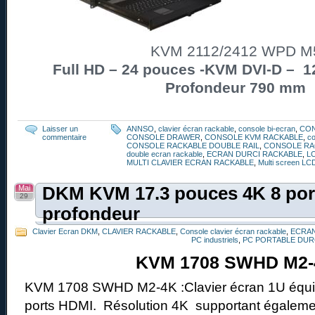
KVM 2112/2412 WPD M
Full HD – 24 pouces -KVM DVI-D – 12
Profondeur 790 mm
Laisser un
ANNSO
,
clavier écran rackable
,
console bi-ecran
,
CO
commentaire
CONSOLE DRAWER
,
CONSOLE KVM RACKABLE
,
co
CONSOLE RACKABLE DOUBLE RAIL
,
CONSOLE RA
double ecran rackable
,
ECRAN DURCI RACKABLE
,
L
MULTI CLAVIER ECRAN RACKABLE
,
Multi screen LC
Mai
DKM KVM 17.3 pouces 4K 8 port
29
profondeur
Clavier Ecran DKM
,
CLAVIER RACKABLE
,
Console clavier écran rackable
,
ECRAN
PC industriels
,
PC PORTABLE DUR
KVM 1708 SWHD M2-
KVM 1708 SWHD M2-4K :Clavier écran 1U équi
ports HDMI. Résolution 4K supportant égalemen