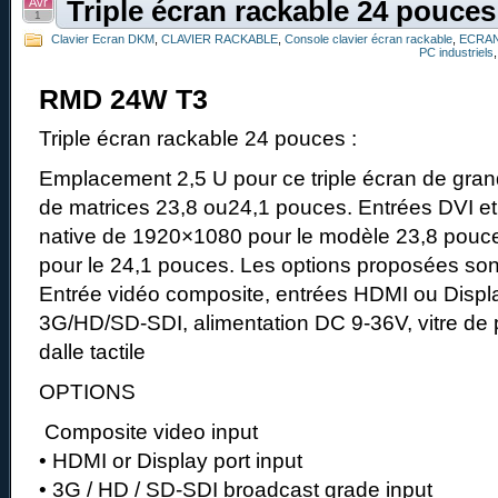
Avr
Triple écran rackable 24 pouces
1
Clavier Ecran DKM
,
CLAVIER RACKABLE
,
Console clavier écran rackable
,
ECRAN
PC industriels
RMD 24W T3
Triple écran rackable 24 pouces :
Emplacement 2,5 U pour ce triple écran de gra
de matrices 23,8 ou24,1 pouces. Entrées DVI e
native de 1920×1080 pour le modèle 23,8 pouc
pour le 24,1 pouces. Les options proposées sont
Entrée vidéo composite, entrées HDMI ou Displa
3G/HD/SD-SDI, alimentation DC 9-36V, vitre de p
dalle tactile
OPTIONS
Composite video input
• HDMI or Display port input
• 3G / HD / SD-SDI broadcast grade input