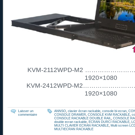
KVM-2112WPD-M2 ……………………. 2
1920×1080
KVM-2412WPD-M2………………………2
1920×1080
Laisser un
ANNSO
,
clavier écran rackable
,
console bi-ecran
,
CO
commentaire
CONSOLE DRAWER
,
CONSOLE KVM RACKABLE
,
co
CONSOLE RACKABLE DOUBLE RAIL
,
CONSOLE RA
double ecran rackable
,
ECRAN DURCI RACKABLE
,
L
MULTI CLAVIER ECRAN RACKABLE
,
Multi screen LC
MULTIECRAN RACKABLE