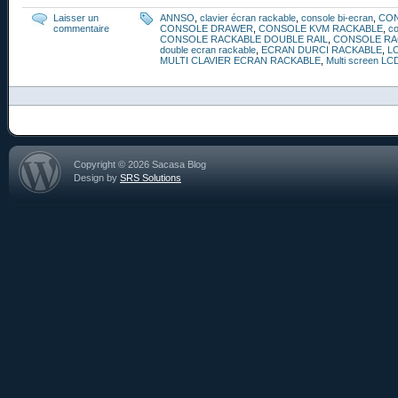
Laisser un
ANNSO
,
clavier écran rackable
,
console bi-ecran
,
CO
commentaire
CONSOLE DRAWER
,
CONSOLE KVM RACKABLE
,
co
CONSOLE RACKABLE DOUBLE RAIL
,
CONSOLE RA
double ecran rackable
,
ECRAN DURCI RACKABLE
,
L
MULTI CLAVIER ECRAN RACKABLE
,
Multi screen LC
Copyright © 2026 Sacasa Blog
Design by
SRS Solutions