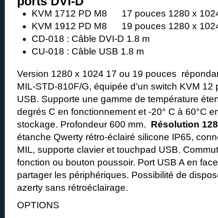
ports DVI-D
KVM 1712 PD M8 17 pouces 1280 x 1024
KVM 1912 PD M8 19 pouces 1280 x 1024
CD-018 : Câble DVI-D 1.8 m
CU-018 : Câble USB 1.8 m
Version 1280 x 1024 17 ou 19 pouces répondant
MIL-STD-810F/G, équipée d’un switch KVM 12 p
USB. Supporte une gamme de température éten
degrés C en fonctionnement et -20° C à 60°C e
stockage. Profondeur 600 mm.
Résolution 128
étanche Qwerty rétro-éclairé silicone IP65, conn
MIL, supporte clavier et touchpad USB. Commut
fonction ou bouton poussoir. Port USB A en face 
partager les périphériques. Possibilité de dispos
azerty sans rétroéclairage.
OPTIONS