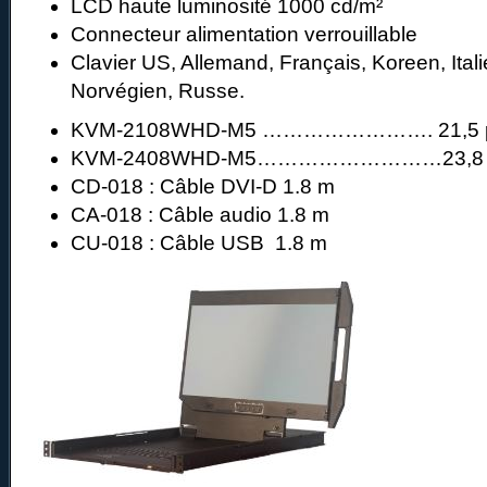
LCD haute luminosité 1000 cd/m²
Connecteur alimentation verrouillable
Clavier US, Allemand, Français, Koreen, Ital
Norvégien, Russe.
KVM-2108WHD-M5 ……………………. 21,5 po
KVM-2408WHD-M5………………………23,8 po
CD-018 : Câble DVI-D 1.8 m
CA-018 : Câble audio 1.8 m
CU-018 : Câble USB 1.8 m