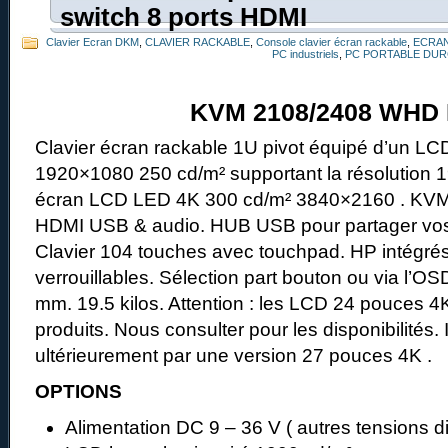
switch 8 ports HDMI
Clavier Ecran DKM
,
CLAVIER RACKABLE
,
Console clavier écran rackable
,
ECRAN
PC industriels
,
PC PORTABLE DUR
KVM 2108/2408 WHD
Clavier écran rackable 1U pivot équipé d’un LC
1920×1080 250 cd/m² supportant la résolution 
écran LCD LED 4K 300 cd/m² 3840×2160 . KVM i
HDMI USB & audio. HUB USB pour partager vos
Clavier 104 touches avec touchpad. HP intégrés
verrouillables. Sélection part bouton ou via l’O
mm. 19.5 kilos. Attention : les LCD 24 pouces 4
produits. Nous consulter pour les disponibilités.
ultérieurement par une version 27 pouces 4K .
OPTIONS
Alimentation DC 9 – 36 V ( autres tensions d