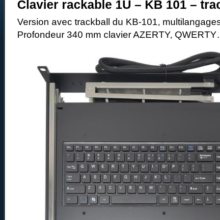
Clavier rackable 1U – KB 101 – tra
Version avec trackball du KB-101, multilangage
Profondeur 340 mm clavier AZERTY, QWER