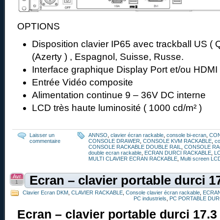
OPTIONS
Disposition clavier IP65 avec trackball US ( 
(Azerty ) , Espagnol, Suisse, Russe.
Interface graphique Display Port et/ou HDMI
Entrée Vidéo composite
Alimentation continue 9 – 36V DC interne
LCD très haute luminosité ( 1000 cd/m² )
Laisser un
ANNSO
,
clavier écran rackable
,
console bi-ecran
,
CO
commentaire
CONSOLE DRAWER
,
CONSOLE KVM RACKABLE
,
co
CONSOLE RACKABLE DOUBLE RAIL
,
CONSOLE RA
double ecran rackable
,
ECRAN DURCI RACKABLE
,
L
MULTI CLAVIER ECRAN RACKABLE
,
Multi screen LC
Avr
Ecran – clavier portable durci 
1
Clavier Ecran DKM
,
CLAVIER RACKABLE
,
Console clavier écran rackable
,
ECRAN
PC industriels
,
PC PORTABLE DUR
Ecran – clavier portable durci 17.