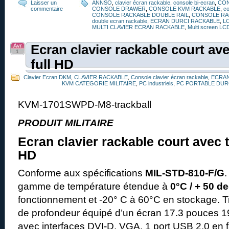
Laisser un
ANNSO
,
clavier écran rackable
,
console bi-ecran
,
CO
commentaire
CONSOLE DRAWER
,
CONSOLE KVM RACKABLE
,
co
CONSOLE RACKABLE DOUBLE RAIL
,
CONSOLE RA
double ecran rackable
,
ECRAN DURCI RACKABLE
,
L
MULTI CLAVIER ECRAN RACKABLE
,
Multi screen LC
Avr
Ecran clavier rackable court ave
1
full HD
Clavier Ecran DKM
,
CLAVIER RACKABLE
,
Console clavier écran rackable
,
ECRAN
KVM CATEGORIE MILITAIRE
,
PC industriels
,
PC PORTABLE DUR
KVM-1701SWPD-M8-trackball
PRODUIT MILITAIRE
Ecran clavier rackable court avec t
HD
Conforme aux spécifications
MIL-STD-810-F/G
gamme de température étendue à
0°C / + 50 d
fonctionnement et -20° C à 60°C en stockage. T
de profondeur équipé d’un écran 17.3 pouces 
avec interfaces DVI-D, VGA. 1 port USB 2.0 en f