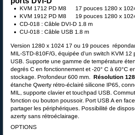
ports DVI-D
KVM 1712 PD M8 17 pouces 1280 x 1024
KVM 1912 PD M8 19 pouces 1280 x 1024
CD-018 : Câble DVI-D 1.8 m
CU-018 : Câble USB 1.8 m
Version 1280 x 1024 17 ou 19 pouces répondant
MIL-STD-810F/G, équipée d’un switch KVM 12 p
USB. Supporte une gamme de température éten
degrés C en fonctionnement et -20° C à 60°C e
stockage. Profondeur 600 mm.
Résolution 128
étanche Qwerty rétro-éclairé silicone IP65, conn
MIL, supporte clavier et touchpad USB. Commut
fonction ou bouton poussoir. Port USB A en face 
partager les périphériques. Possibilité de dispos
azerty sans rétroéclairage.
OPTIONS