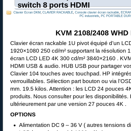
switch 8 ports HDMI
Clavier Ecran DKM
,
CLAVIER RACKABLE
,
Console clavier écran rackable
,
ECRAN
PC industriels
,
PC PORTABLE DUR
KVM 2108/2408 WHD
Clavier écran rackable 1U pivot équipé d’un LC
1920×1080 250 cd/m² supportant la résolution 
écran LCD LED 4K 300 cd/m² 3840×2160 . KVM i
HDMI USB & audio. HUB USB pour partager vos
Clavier 104 touches avec touchpad. HP intégrés
verrouillables. Sélection part bouton ou via l’O
mm. 19.5 kilos. Attention : les LCD 24 pouces 4
produits. Nous consulter pour les disponibilités.
ultérieurement par une version 27 pouces 4K .
OPTIONS
Alimentation DC 9 – 36 V ( autres tensions d