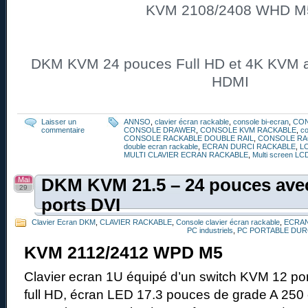
KVM 2108/2408 WHD M
DKM KVM 24 pouces Full HD et 4K KVM av
HDMI
Laisser un
ANNSO
,
clavier écran rackable
,
console bi-ecran
,
CO
commentaire
CONSOLE DRAWER
,
CONSOLE KVM RACKABLE
,
co
CONSOLE RACKABLE DOUBLE RAIL
,
CONSOLE RA
double ecran rackable
,
ECRAN DURCI RACKABLE
,
L
MULTI CLAVIER ECRAN RACKABLE
,
Multi screen LC
Mai
DKM KVM 21.5 – 24 pouces avec
29
ports DVI
Clavier Ecran DKM
,
CLAVIER RACKABLE
,
Console clavier écran rackable
,
ECRAN
PC industriels
,
PC PORTABLE DUR
KVM 2112/2412 WPD M5
Clavier ecran 1U équipé d’un switch KVM 12 por
full HD, écran LED 17.3 pouces de grade A 250 