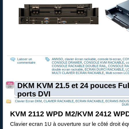
Laisser un
ANNSO
,
clavier écran rackable
,
console bi-ecran
,
CO
commentaire
CONSOLE DRAWER
,
CONSOLE KVM RACKABLE
,
co
CONSOLE RACKABLE DOUBLE RAIL
,
CONSOLE RA
double ecran rackable
,
ECRAN DURCI RACKABLE
,
L
MULTI CLAVIER ECRAN RACKABLE
,
Multi screen LC
Mai
DKM KVM 21.5 et 24 pouces Fu
29
ports DVI
Clavier Ecran DKM
,
CLAVIER RACKABLE
,
ECRAN RACKABLE
,
ECRANS INDUS
DUR
KVM 2112 WPD M2/KVM 2412 WP
Clavier ecran 1U à ouverture sur le côté droit 