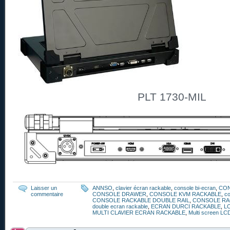
PLT 1730-MIL
Laisser un
ANNSO
,
clavier écran rackable
,
console bi-ecran
,
CO
commentaire
CONSOLE DRAWER
,
CONSOLE KVM RACKABLE
,
co
CONSOLE RACKABLE DOUBLE RAIL
,
CONSOLE RA
double ecran rackable
,
ECRAN DURCI RACKABLE
,
L
MULTI CLAVIER ECRAN RACKABLE
,
Multi screen LC