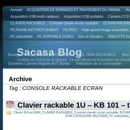
Accueil
ACQUISITION DE DONNEES ET TRAITEMENT DU SIGNAL
Ac
Acquisition USB multi-capteurs
Acquisition USB portable
Caméra CCD
CLAVIER RACKABLE
Console clavier écran rackable
ECRAN RACKA
FILTRAGE ANTI REPLIEMENT
FILTRES
High speed image acquisition
PC industriels
PC PORTABLE DURCI
Son et Vibration
TABLETTE D
Sacasa Blog
Boutique
CLAVIER ECRAN DOUBLE RAIL DKM RACKABLE
Mon
Le Blog du Test et de la Mesure . Le spécialiste en Acquisition de donn
Systeme Camera Rapide AVT Bonito
Validation de la commande
Archive
Tag : CONSOLE RACKABLE ECRAN
Avr
Clavier rackable 1U – KB 101 – t
1
Clavier Ecran DKM
,
CLAVIER RACKABLE
,
Console clavier écran rackable
,
ECRAN
KVM CATEGORIE MILITAIRE
,
PC industriels