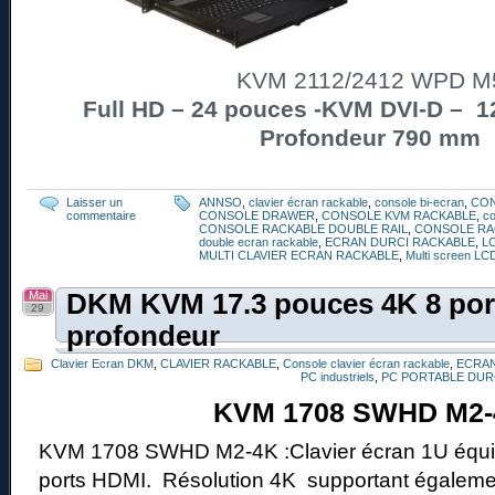
KVM 2112/2412 WPD M
Full HD – 24 pouces -KVM DVI-D – 12
Profondeur 790 mm
Laisser un
ANNSO
,
clavier écran rackable
,
console bi-ecran
,
CO
commentaire
CONSOLE DRAWER
,
CONSOLE KVM RACKABLE
,
co
CONSOLE RACKABLE DOUBLE RAIL
,
CONSOLE RA
double ecran rackable
,
ECRAN DURCI RACKABLE
,
L
MULTI CLAVIER ECRAN RACKABLE
,
Multi screen LC
Mai
DKM KVM 17.3 pouces 4K 8 port
29
profondeur
Clavier Ecran DKM
,
CLAVIER RACKABLE
,
Console clavier écran rackable
,
ECRAN
PC industriels
,
PC PORTABLE DUR
KVM 1708 SWHD M2-
KVM 1708 SWHD M2-4K :Clavier écran 1U équi
ports HDMI. Résolution 4K supportant égalemen