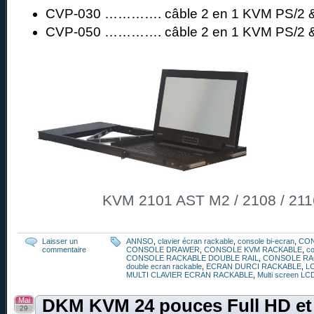
CVP-030 …………. câble 2 en 1 KVM PS/2 &
CVP-050 …………. câble 2 en 1 KVM PS/2 &
KVM 2101 AST M2 / 2108 / 211
Laisser un
ANNSO
,
clavier écran rackable
,
console bi-ecran
,
CO
commentaire
CONSOLE DRAWER
,
CONSOLE KVM RACKABLE
,
co
CONSOLE RACKABLE DOUBLE RAIL
,
CONSOLE RA
double ecran rackable
,
ECRAN DURCI RACKABLE
,
L
MULTI CLAVIER ECRAN RACKABLE
,
Multi screen LC
Mai
DKM KVM 24 pouces Full HD et
29