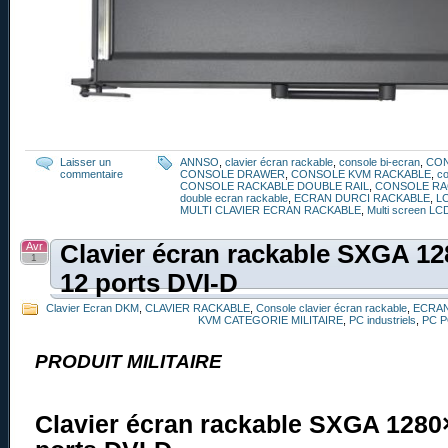
Laisser un
ANNSO
,
clavier écran rackable
,
console bi-ecran
,
CO
commentaire
CONSOLE DRAWER
,
CONSOLE KVM RACKABLE
,
co
CONSOLE RACKABLE DOUBLE RAIL
,
CONSOLE RA
double ecran rackable
,
ECRAN DURCI RACKABLE
,
L
MULTI CLAVIER ECRAN RACKABLE
,
Multi screen LC
Avr
Clavier écran rackable SXGA 1
1
12 ports DVI-D
Clavier Ecran DKM
,
CLAVIER RACKABLE
,
Console clavier écran rackable
,
ECRAN
KVM CATEGORIE MILITAIRE
,
PC industriels
,
PC 
PRODUIT MILITAIRE
Clavier écran rackable SXGA 128