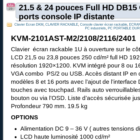
Mai
21.5 & 24 pouces Full HD DB15
29
ports console IP distante
Clavier Ecran DKM
,
CLAVIER RACKABLE
,
Console clavier écran rackable
,
ECRAN
PC industriels
,
PC PORTABLE DUR
KVM-2101AST-M2/2108/2116/2401
Clavier écran rackable 1U à ouverture sur le côt
LCD 21,5 ou 23,8 pouces 250 cd/m² full HD 192
résolution 1920×1200. KVM intégré pour 8 ou 16
VGA combo PS/2 ou USB. Accès distant IP en op
modèles 8 et 16 ports avec l’ajout de l’interface
touches avec touchpad. Rails auto verrouillables
bouton ou via l’OSD. Liste d’accès sécurisée jusq
Profondeur 790 mm. 19.5 kg
OPTIONS
Alimentation DC 9 – 36 V ( autres tensions d
LCD haute luminosité 1000 cd/m²