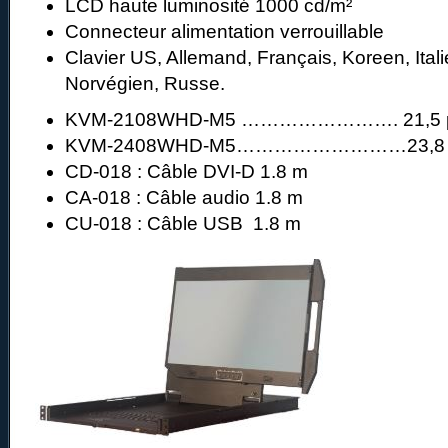
LCD haute luminosité 1000 cd/m²
Connecteur alimentation verrouillable
Clavier US, Allemand, Français, Koreen, Ital
Norvégien, Russe.
KVM-2108WHD-M5 ……………………. 21,5 po
KVM-2408WHD-M5………………………23,8 po
CD-018 : Câble DVI-D 1.8 m
CA-018 : Câble audio 1.8 m
CU-018 : Câble USB 1.8 m