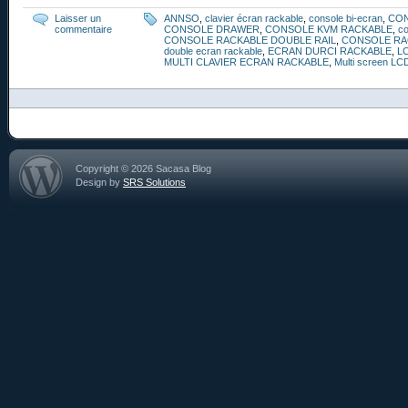
Laisser un
ANNSO
,
clavier écran rackable
,
console bi-ecran
,
CO
commentaire
CONSOLE DRAWER
,
CONSOLE KVM RACKABLE
,
co
CONSOLE RACKABLE DOUBLE RAIL
,
CONSOLE RA
double ecran rackable
,
ECRAN DURCI RACKABLE
,
L
MULTI CLAVIER ECRAN RACKABLE
,
Multi screen LC
Copyright © 2026 Sacasa Blog
Design by
SRS Solutions