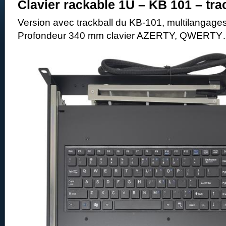
Clavier rackable 1U – KB 101 – tra
Version avec trackball du KB-101, multilangage
Profondeur 340 mm clavier AZERTY, QWER