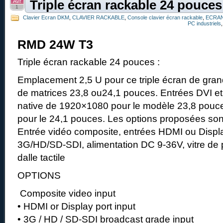
Avr
Triple écran rackable 24 pouces
1
Clavier Ecran DKM
,
CLAVIER RACKABLE
,
Console clavier écran rackable
,
ECRAN
PC industriels
RMD 24W T3
Triple écran rackable 24 pouces :
Emplacement 2,5 U pour ce triple écran de gra
de matrices 23,8 ou24,1 pouces. Entrées DVI e
native de 1920×1080 pour le modèle 23,8 pouc
pour le 24,1 pouces. Les options proposées sont
Entrée vidéo composite, entrées HDMI ou Displa
3G/HD/SD-SDI, alimentation DC 9-36V, vitre de p
dalle tactile
OPTIONS
Composite video input
• HDMI or Display port input
• 3G / HD / SD-SDI broadcast grade input