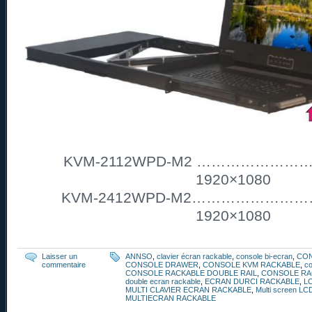
KVM-2112WPD-M2 ……………………. 2
1920×1080
KVM-2412WPD-M2………………………2
1920×1080
Laisser un
ANNSO
,
clavier écran rackable
,
console bi-ecran
,
CO
commentaire
CONSOLE DRAWER
,
CONSOLE KVM RACKABLE
,
co
CONSOLE RACKABLE DOUBLE RAIL
,
CONSOLE RA
double ecran rackable
,
ECRAN DURCI RACKABLE
,
L
MULTI CLAVIER ECRAN RACKABLE
,
Multi screen LC
MULTIECRAN RACKABLE