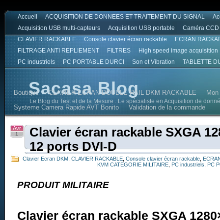
Accueil
ACQUISITION DE DONNEES ET TRAITEMENT DU SIGNAL
Ac
Acquisition USB multi-capteurs
Acquisition USB portable
Caméra CCD
CLAVIER RACKABLE
Console clavier écran rackable
ECRAN RACKA
FILTRAGE ANTI REPLIEMENT
FILTRES
High speed image acquisition
PC industriels
PC PORTABLE DURCI
Son et Vibration
TABLETTE D
Sacasa Blog
Boutique
CLAVIER ECRAN DOUBLE RAIL DKM RACKABLE
Mon
Le Blog du Test et de la Mesure . Le spécialiste en Acquisition de donn
Systeme Camera Rapide AVT Bonito
Validation de la commande
Avr
Clavier écran rackable SXGA 1
1
12 ports DVI-D
Clavier Ecran DKM
,
CLAVIER RACKABLE
,
Console clavier écran rackable
,
ECRAN
KVM CATEGORIE MILITAIRE
,
PC industriels
,
PC 
PRODUIT MILITAIRE
Clavier écran rackable SXGA 128