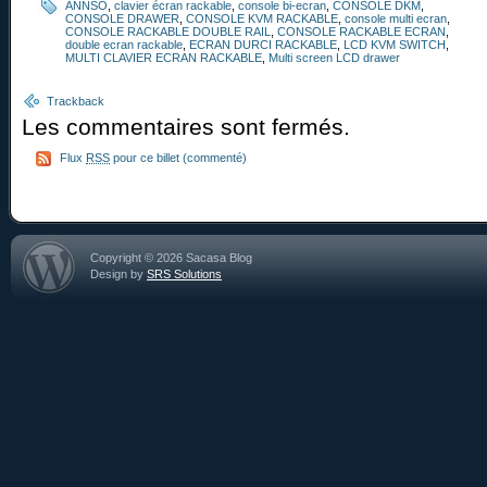
ANNSO
,
clavier écran rackable
,
console bi-ecran
,
CONSOLE DKM
,
CONSOLE DRAWER
,
CONSOLE KVM RACKABLE
,
console multi ecran
,
CONSOLE RACKABLE DOUBLE RAIL
,
CONSOLE RACKABLE ECRAN
,
double ecran rackable
,
ECRAN DURCI RACKABLE
,
LCD KVM SWITCH
,
MULTI CLAVIER ECRAN RACKABLE
,
Multi screen LCD drawer
Trackback
Les commentaires sont fermés.
Flux
RSS
pour ce billet (commenté)
Copyright © 2026 Sacasa Blog
Design by
SRS Solutions