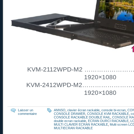
KVM-2112WPD-M2 ……………………. 2
1920×1080
KVM-2412WPD-M2………………………2
1920×1080
Laisser un
ANNSO
,
clavier écran rackable
,
console bi-ecran
,
CO
commentaire
CONSOLE DRAWER
,
CONSOLE KVM RACKABLE
,
co
CONSOLE RACKABLE DOUBLE RAIL
,
CONSOLE RA
double ecran rackable
,
ECRAN DURCI RACKABLE
,
L
MULTI CLAVIER ECRAN RACKABLE
,
Multi screen LC
MULTIECRAN RACKABLE