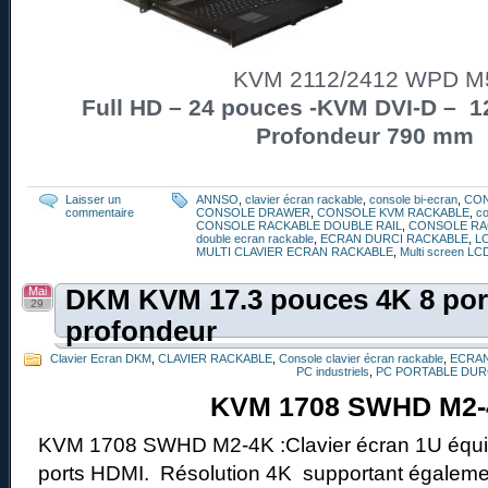
KVM 2112/2412 WPD M
Full HD – 24 pouces -KVM DVI-D – 12
Profondeur 790 mm
Laisser un
ANNSO
,
clavier écran rackable
,
console bi-ecran
,
CO
commentaire
CONSOLE DRAWER
,
CONSOLE KVM RACKABLE
,
co
CONSOLE RACKABLE DOUBLE RAIL
,
CONSOLE RA
double ecran rackable
,
ECRAN DURCI RACKABLE
,
L
MULTI CLAVIER ECRAN RACKABLE
,
Multi screen LC
Mai
DKM KVM 17.3 pouces 4K 8 port
29
profondeur
Clavier Ecran DKM
,
CLAVIER RACKABLE
,
Console clavier écran rackable
,
ECRAN
PC industriels
,
PC PORTABLE DUR
KVM 1708 SWHD M2-
KVM 1708 SWHD M2-4K :Clavier écran 1U équi
ports HDMI. Résolution 4K supportant égalemen