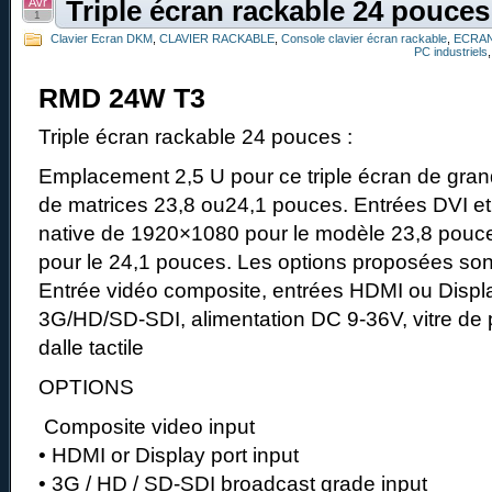
Avr
Triple écran rackable 24 pouces
1
Clavier Ecran DKM
,
CLAVIER RACKABLE
,
Console clavier écran rackable
,
ECRAN
PC industriels
RMD 24W T3
Triple écran rackable 24 pouces :
Emplacement 2,5 U pour ce triple écran de gra
de matrices 23,8 ou24,1 pouces. Entrées DVI e
native de 1920×1080 pour le modèle 23,8 pouc
pour le 24,1 pouces. Les options proposées sont
Entrée vidéo composite, entrées HDMI ou Displa
3G/HD/SD-SDI, alimentation DC 9-36V, vitre de p
dalle tactile
OPTIONS
Composite video input
• HDMI or Display port input
• 3G / HD / SD-SDI broadcast grade input