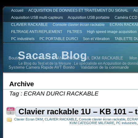
Accueil
ACQUISITION DE DONNEES ET TRAITEMENT DU SIGNAL
Ac
Acquisition USB multi-capteurs
Acquisition USB portable
Caméra CCD
CLAVIER RACKABLE
Console clavier écran rackable
ECRAN RACKA
FILTRAGE ANTI REPLIEMENT
FILTRES
High speed image acquisition
PC industriels
PC PORTABLE DURCI
Son et Vibration
TABLETTE D
Sacasa Blog
Boutique
CLAVIER ECRAN DOUBLE RAIL DKM RACKABLE
Mon
Le Blog du Test et de la Mesure . Le spécialiste en Acquisition de donn
Systeme Camera Rapide AVT Bonito
Validation de la commande
Archive
Tag : ECRAN DURCI RACKABLE
Avr
Clavier rackable 1U – KB 101 – t
1
Clavier Ecran DKM
,
CLAVIER RACKABLE
,
Console clavier écran rackable
,
ECRAN
KVM CATEGORIE MILITAIRE
,
PC industriels