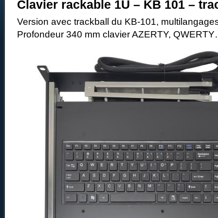
Clavier rackable 1U – KB 101 – tra
Version avec trackball du KB-101, multilangage
Profondeur 340 mm clavier AZERTY, QWER