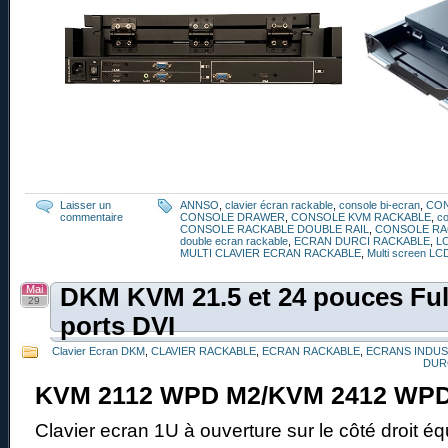
Laisser un
ANNSO
,
clavier écran rackable
,
console bi-ecran
,
CO
commentaire
CONSOLE DRAWER
,
CONSOLE KVM RACKABLE
,
co
CONSOLE RACKABLE DOUBLE RAIL
,
CONSOLE RA
double ecran rackable
,
ECRAN DURCI RACKABLE
,
L
MULTI CLAVIER ECRAN RACKABLE
,
Multi screen LC
Mai
DKM KVM 21.5 et 24 pouces Fu
29
ports DVI
Clavier Ecran DKM
,
CLAVIER RACKABLE
,
ECRAN RACKABLE
,
ECRANS INDUS
DUR
KVM 2112 WPD M2/KVM 2412 WP
Clavier ecran 1U à ouverture sur le côté droit 