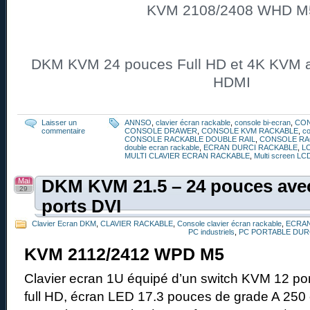
KVM 2108/2408 WHD M
DKM KVM 24 pouces Full HD et 4K KVM av
HDMI
Laisser un
ANNSO
,
clavier écran rackable
,
console bi-ecran
,
CO
commentaire
CONSOLE DRAWER
,
CONSOLE KVM RACKABLE
,
co
CONSOLE RACKABLE DOUBLE RAIL
,
CONSOLE RA
double ecran rackable
,
ECRAN DURCI RACKABLE
,
L
MULTI CLAVIER ECRAN RACKABLE
,
Multi screen LC
Mai
DKM KVM 21.5 – 24 pouces avec
29
ports DVI
Clavier Ecran DKM
,
CLAVIER RACKABLE
,
Console clavier écran rackable
,
ECRAN
PC industriels
,
PC PORTABLE DUR
KVM 2112/2412 WPD M5
Clavier ecran 1U équipé d’un switch KVM 12 por
full HD, écran LED 17.3 pouces de grade A 250 