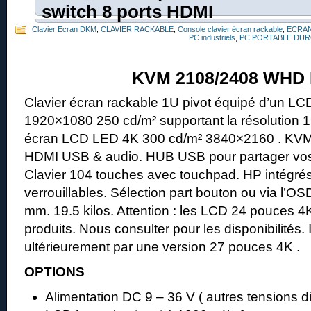
switch 8 ports HDMI
Clavier Ecran DKM
,
CLAVIER RACKABLE
,
Console clavier écran rackable
,
ECRAN
PC industriels
,
PC PORTABLE DUR
KVM 2108/2408 WHD
Clavier écran rackable 1U pivot équipé d’un LC
1920×1080 250 cd/m² supportant la résolution 
écran LCD LED 4K 300 cd/m² 3840×2160 . KVM i
HDMI USB & audio. HUB USB pour partager vos
Clavier 104 touches avec touchpad. HP intégrés
verrouillables. Sélection part bouton ou via l’O
mm. 19.5 kilos. Attention : les LCD 24 pouces 4
produits. Nous consulter pour les disponibilités.
ultérieurement par une version 27 pouces 4K .
OPTIONS
Alimentation DC 9 – 36 V ( autres tensions d