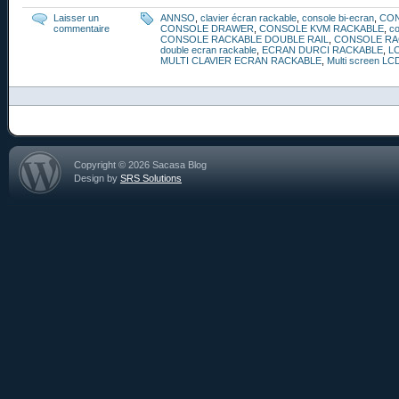
Laisser un
ANNSO
,
clavier écran rackable
,
console bi-ecran
,
CO
commentaire
CONSOLE DRAWER
,
CONSOLE KVM RACKABLE
,
co
CONSOLE RACKABLE DOUBLE RAIL
,
CONSOLE RA
double ecran rackable
,
ECRAN DURCI RACKABLE
,
L
MULTI CLAVIER ECRAN RACKABLE
,
Multi screen LC
Copyright © 2026 Sacasa Blog
Design by
SRS Solutions