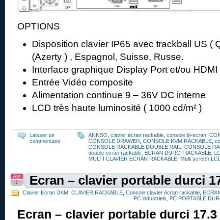
OPTIONS
Disposition clavier IP65 avec trackball US ( 
(Azerty ) , Espagnol, Suisse, Russe.
Interface graphique Display Port et/ou HDMI
Entrée Vidéo composite
Alimentation continue 9 – 36V DC interne
LCD très haute luminosité ( 1000 cd/m² )
Laisser un
ANNSO
,
clavier écran rackable
,
console bi-ecran
,
CO
commentaire
CONSOLE DRAWER
,
CONSOLE KVM RACKABLE
,
co
CONSOLE RACKABLE DOUBLE RAIL
,
CONSOLE RA
double ecran rackable
,
ECRAN DURCI RACKABLE
,
L
MULTI CLAVIER ECRAN RACKABLE
,
Multi screen LC
Avr
Ecran – clavier portable durci 
1
Clavier Ecran DKM
,
CLAVIER RACKABLE
,
Console clavier écran rackable
,
ECRAN
PC industriels
,
PC PORTABLE DUR
Ecran – clavier portable durci 17.