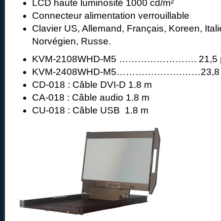
LCD haute luminosité 1000 cd/m²
Connecteur alimentation verrouillable
Clavier US, Allemand, Français, Koreen, Ital
Norvégien, Russe.
KVM-2108WHD-M5 ……………………. 21,5 po
KVM-2408WHD-M5………………………23,8 po
CD-018 : Câble DVI-D 1.8 m
CA-018 : Câble audio 1.8 m
CU-018 : Câble USB 1.8 m