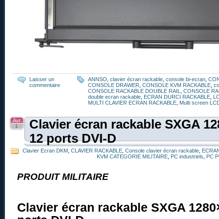
Laisser un
ANNSO
,
clavier écran rackable
,
console bi-ecran
,
CO
commentaire
CONSOLE DRAWER
,
CONSOLE KVM RACKABLE
,
co
CONSOLE RACKABLE DOUBLE RAIL
,
CONSOLE RA
double ecran rackable
,
ECRAN DURCI RACKABLE
,
L
MULTI CLAVIER ECRAN RACKABLE
,
Multi screen LC
Avr
Clavier écran rackable SXGA 1
1
12 ports DVI-D
Clavier Ecran DKM
,
CLAVIER RACKABLE
,
Console clavier écran rackable
,
ECRAN
KVM CATEGORIE MILITAIRE
,
PC industriels
,
PC 
PRODUIT MILITAIRE
Clavier écran rackable SXGA 128