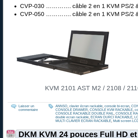
CVP-030 …………. câble 2 en 1 KVM PS/2 &
CVP-050 …………. câble 2 en 1 KVM PS/2 &
KVM 2101 AST M2 / 2108 / 211
Laisser un
ANNSO
,
clavier écran rackable
,
console bi-ecran
,
CO
commentaire
CONSOLE DRAWER
,
CONSOLE KVM RACKABLE
,
co
CONSOLE RACKABLE DOUBLE RAIL
,
CONSOLE RA
double ecran rackable
,
ECRAN DURCI RACKABLE
,
L
MULTI CLAVIER ECRAN RACKABLE
,
Multi screen LC
Mai
DKM KVM 24 pouces Full HD et
29