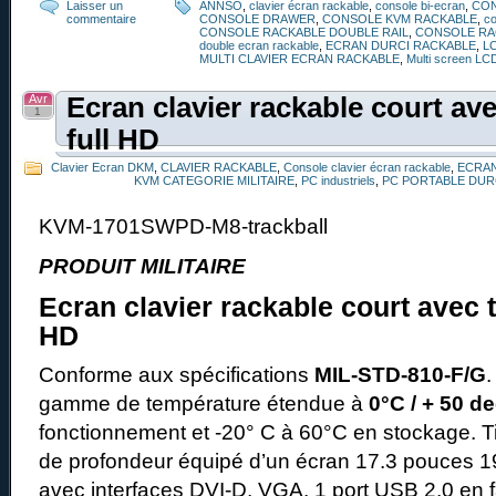
Laisser un
ANNSO
,
clavier écran rackable
,
console bi-ecran
,
CO
commentaire
CONSOLE DRAWER
,
CONSOLE KVM RACKABLE
,
co
CONSOLE RACKABLE DOUBLE RAIL
,
CONSOLE RA
double ecran rackable
,
ECRAN DURCI RACKABLE
,
L
MULTI CLAVIER ECRAN RACKABLE
,
Multi screen LC
Avr
Ecran clavier rackable court ave
1
full HD
Clavier Ecran DKM
,
CLAVIER RACKABLE
,
Console clavier écran rackable
,
ECRAN
KVM CATEGORIE MILITAIRE
,
PC industriels
,
PC PORTABLE DUR
KVM-1701SWPD-M8-trackball
PRODUIT MILITAIRE
Ecran clavier rackable court avec t
HD
Conforme aux spécifications
MIL-STD-810-F/G
gamme de température étendue à
0°C / + 50 d
fonctionnement et -20° C à 60°C en stockage. T
de profondeur équipé d’un écran 17.3 pouces 
avec interfaces DVI-D, VGA. 1 port USB 2.0 en f