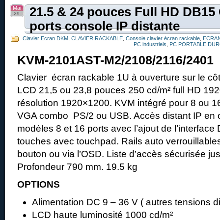
Mai
21.5 & 24 pouces Full HD DB15
29
ports console IP distante
Clavier Ecran DKM
,
CLAVIER RACKABLE
,
Console clavier écran rackable
,
ECRAN
PC industriels
,
PC PORTABLE DUR
KVM-2101AST-M2/2108/2116/2401
Clavier écran rackable 1U à ouverture sur le côt
LCD 21,5 ou 23,8 pouces 250 cd/m² full HD 192
résolution 1920×1200. KVM intégré pour 8 ou 16
VGA combo PS/2 ou USB. Accès distant IP en op
modèles 8 et 16 ports avec l’ajout de l’interface
touches avec touchpad. Rails auto verrouillables
bouton ou via l’OSD. Liste d’accès sécurisée jusq
Profondeur 790 mm. 19.5 kg
OPTIONS
Alimentation DC 9 – 36 V ( autres tensions d
LCD haute luminosité 1000 cd/m²