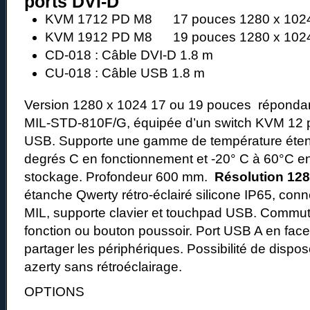
ports DVI-D
KVM 1712 PD M8 17 pouces 1280 x 1024
KVM 1912 PD M8 19 pouces 1280 x 1024
CD-018 : Câble DVI-D 1.8 m
CU-018 : Câble USB 1.8 m
Version 1280 x 1024 17 ou 19 pouces répondant
MIL-STD-810F/G, équipée d’un switch KVM 12 p
USB. Supporte une gamme de température éten
degrés C en fonctionnement et -20° C à 60°C e
stockage. Profondeur 600 mm.
Résolution 128
étanche Qwerty rétro-éclairé silicone IP65, conn
MIL, supporte clavier et touchpad USB. Commut
fonction ou bouton poussoir. Port USB A en face 
partager les périphériques. Possibilité de dispos
azerty sans rétroéclairage.
OPTIONS