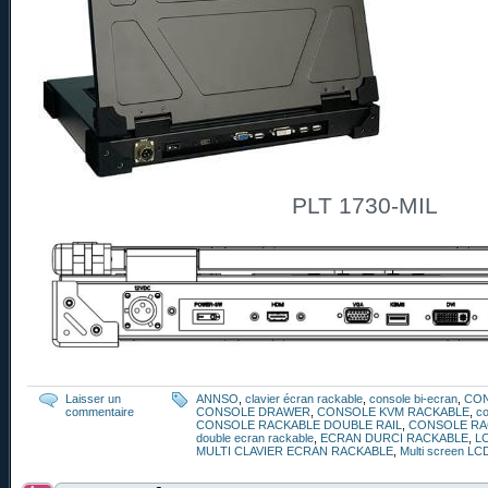
PLT 1730-MIL
Laisser un
ANNSO
,
clavier écran rackable
,
console bi-ecran
,
CO
commentaire
CONSOLE DRAWER
,
CONSOLE KVM RACKABLE
,
co
CONSOLE RACKABLE DOUBLE RAIL
,
CONSOLE RA
double ecran rackable
,
ECRAN DURCI RACKABLE
,
L
MULTI CLAVIER ECRAN RACKABLE
,
Multi screen LC