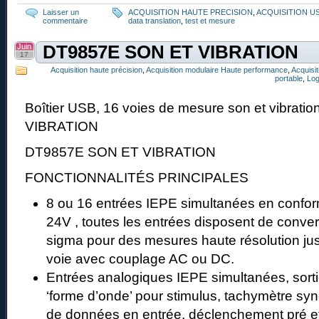
Laisser un
ACQUISITION HAUTE PRECISION
,
ACQUISITION U
commentaire
data translation
,
test et mesure
Juin
DT9857E SON ET VIBRATION
17
Acquisition haute précision
,
Acquisition modulaire Haute performance
,
Acquisi
portable
,
Log
Boîtier USB, 16 voies de mesure son et vibrat
VIBRATION
DT9857E SON ET VIBRATION
FONCTIONNALITÉS PRINCIPALES
8 ou 16 entrées IEPE simultanées en confor
24V , toutes les entrées disposent de convert
sigma pour des mesures haute résolution ju
voie avec couplage AC ou DC.
Entrées analogiques IEPE simultanées, sort
‘forme d’onde’ pour stimulus, tachymètre syn
de données en entrée, déclenchement pré et 