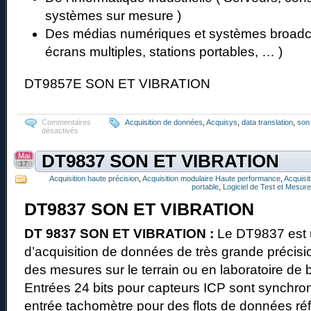
systèmes sur mesure )
Des médias numériques et systèmes broadc
écrans multiples, stations portables, … )
DT9857E SON ET VIBRATION
Commentaires
Acquisition de données
,
Acquisys
,
data translation
,
son 
désactivés
Mai
DT9837 SON ET VIBRATION
17
Acquisition haute précision
,
Acquisition modulaire Haute performance
,
Acquisi
portable
,
Logiciel de Test et Mesure
DT9837 SON ET VIBRATION
DT 9837 SON ET VIBRATION :
Le DT9837 est
d’acquisition de données de très grande précisio
des mesures sur le terrain ou en laboratoire de b
Entrées 24 bits pour capteurs ICP sont synchr
entrée tachomètre pour des flots de données ré