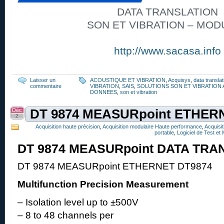
DATA TRANSLATION
SON ET VIBRATION – MOD
http://www.sacasa.info
Laisser un
ACOUSTIQUE ET VIBRATION
,
Acquisys
,
data translat
commentaire
VIBRATION
,
SAIS
,
SOLUTIONS SON ET VIBRATION 
DONNEES
,
son et vibration
Déc
DT 9874 MEASURpoint ETHER
2
Acquisition haute précision
,
Acquisition modulaire Haute performance
,
Acquisi
portable
,
Logiciel de Test et
DT 9874 MEASURpoint DATA TRA
DT 9874 MEASURpoint ETHERNET DT9874
Multifunction Precision Measurement
– Isolation level up to ±500V
– 8 to 48 channels per