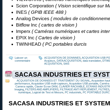
Scion Corporation
( Vision scientifique sur M
INES
( GPIB IEEE 488 )
Analog Devices
( modules de conditionneme
Bitflow Inc
( cartes de vision )
Imperx
( Caméras numériques et cartes inter
EPIX Inc
( Cartes de vision )
TWINHEAD
( PC portables durcis
Laisser un
ACQUISITION DE DONNNES
,
ACQUISITION USB P
commentaire
Acquisys
,
DATA ACQUISITION
,
data translation
,
DT98
ACQUISITION
,
SAIS
Jan
SACASA INDUSTRIES ET SYS
14
ACQUISITION DE DONNEES ET TRAITEMENT DU SIGNAL
,
Acquisition hau
performance
,
Acquisition USB multi-capteurs
,
Acquisition USB portable
,
Caméra
Camera rapide
,
Clavier Ecran DKM
,
CLAVIER RACKABLE
,
ECRANS INDUSTR
Imaging
,
FILTERS AND AMPLIFIERS
,
FILTRAGE ANTI REPLIEMENT
,
FILTRES
numérique
,
Logiciel de Test et Mesure
,
PC industriels
,
PC PORTABLE DURC
SACASA INDUSTRIES ET SYSTE