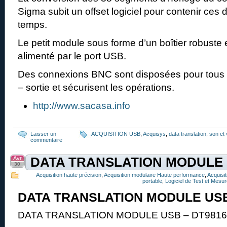
Sigma subit un offset logiciel pour contenir ces
temps.
Le petit module sous forme d’un boîtier robuste
alimenté par le port USB.
Des connexions BNC sont disposées pour tous l
– sortie et sécurisent les opérations.
http://www.sacasa.info
Laisser un
ACQUISITION USB
,
Acquisys
,
data translation
,
son et 
commentaire
Avr
DATA TRANSLATION MODULE
30
Acquisition haute précision
,
Acquisition modulaire Haute performance
,
Acquisi
portable
,
Logiciel de Test et Mesu
DATA TRANSLATION MODULE US
DATA TRANSLATION MODULE USB – DT9816