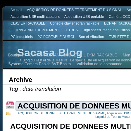
Accueil
ACQUISITION DE DONNEES ET TRAITEMENT DU SIGNAL
Ac
Acquisition USB multi-capteurs
Acquisition USB portable
Caméra CCD
CLAVIER RACKABLE
Console clavier écran rackable
ECRAN RACKA
FILTRAGE ANTI REPLIEMENT
FILTRES
High speed image acquisition
PC industriels
PC PORTABLE DURCI
Son et Vibration
TABLETTE D
Sacasa Blog
Boutique
CLAVIER ECRAN DOUBLE RAIL DKM RACKABLE
Mon
Le Blog du Test et de la Mesure . Le spécialiste en Acquisition de donn
Systeme Camera Rapide AVT Bonito
Validation de la commande
Archive
Tag : data translation
Jan
ACQUISITION DE DONNEES M
23
ACQUISITION DE DONNEES ET TRAITEMENT DU SIGNAL
,
Acquisition USB 
Logiciel de Test et Mesu
ACQUISITION DE DONNEES MULT