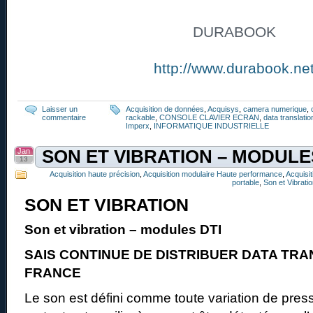
DURABOOK
http://www.durabook.ne
Laisser un
Acquisition de données
,
Acquisys
,
camera numerique
,
commentaire
rackable
,
CONSOLE CLAVIER ECRAN
,
data translatio
Imperx
,
INFORMATIQUE INDUSTRIELLE
Jan
SON ET VIBRATION – MODULE
13
Acquisition haute précision
,
Acquisition modulaire Haute performance
,
Acquisi
portable
,
Son et Vibrati
SON ET VIBRATION
Son et vibration – modules DTI
SAIS CONTINUE DE DISTRIBUER DATA TRA
FRANCE
Le son est défini comme toute variation de pressi