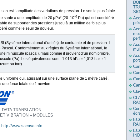
DO
TR
 son est l’amplitude des variations de pression. Le son le plus faible
SI
-6
ne santé a une amplitude de 20 µPa* (20 10
Pa) qui est considéré
Acq
pré
pable de supporter des pressions jusqu’à un million de fois plus
idéré comme le seuil de douleur.
Acq
mod
per
 SI (Système international d’unités) de contrainte et de pression. Il
Acq
se Pascal. Conformément aux règles du Système international, le
mul
ne minuscule (pascal), mais comme il provient d’un nom propre,
Acq
cule (Pa). Les équivalences sont : 1 013 hPa = 1,013 bar ≈ 1
por
cure ou torr).
Ca
Ca
e uniforme qui, agissant sur une surface plane de 1 mètre carré,
Cam
 une force totale de 1 newton.
Cam
Cla
CL
RA
Con
DATA TRANSLATION
écr
ET VIBRATION – MODULES
EC
RA
http://www.sacasa.info
EC
IN