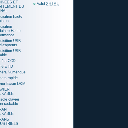
NNEES ET
Valid
XHTML
AITEMENT DU
GNAL
uisition haute
cision
uisition
ulaire Haute
formance
uisition USB
ti-capteurs
uisition USB
table
méra CCD
méra HD
éra Numérique
era rapide
vier Ecran DKM
AVIER
CKABLE
sole clavier
an rackable
RAN
CKABLE
RANS
DUSTRIELS