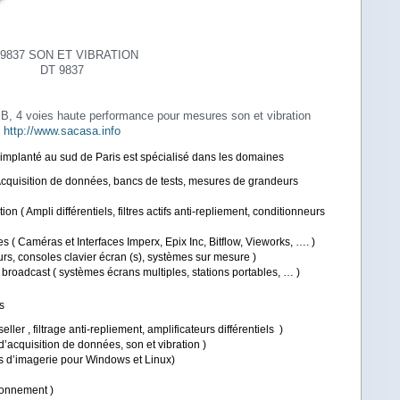
9837 SON ET VIBRATION
DT 9837
B, 4 voies haute performance pour mesures son et vibration
http://www.sacasa.info
implanté au sud de Paris est spécialisé dans les domaines
 Acquisition de données, bancs de tests, mesures de grandeurs
on ( Ampli différentiels, filtres actifs anti-repliement, conditionneurs
lles ( Caméras et Interfaces Imperx, Epix Inc, Bitflow, Vieworks, …. )
eurs, consoles clavier écran (s), systèmes sur mesure )
roadcast ( systèmes écrans multiples, stations portables, … )
ts
ler , filtrage anti-repliement, amplificateurs différentiels )
cquisition de données, son et vibration )
els d’imagerie pour Windows et Linux)
ionnement )