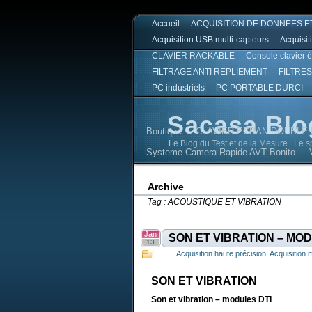
Accueil
ACQUISITION DE DONNEES E
Acquisition USB multi-capteurs
Acquisit
CLAVIER RACKABLE
Console clavier 
FILTRAGE ANTI REPLIEMENT
FILTRES
PC industriels
PC PORTABLE DURCI
Sacasa Blo
Boutique
CLAVIER ECRAN DOUBLE 
Le Blog du Test et de la Mesure . Le 
Systeme Camera Rapide AVT Bonito
Sacasa Blog
Sacasa Blog
Archive
Tag : ACOUSTIQUE ET VIBRATION
Jan
SON ET VIBRATION – MO
13
Acquisition haute précision
,
Acquisition
SON ET VIBRATION
Son et vibration – modules DTI