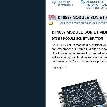
Laisser un
ACOUSTIQUE ET
commentaire
VIBRATION
,
SAI
DONNEES
,
son e
Jan
DT9837 MODULE SON ET 
9
Acquisition haute précision
,
Acquisition
DT9837 MODULE SON ET VIB
DT9837 MODULE SON ET VIBRATION
Le DT9837 est un module d’acquisition de 
son et vibrations. 4 Entrées 24 bits pour 
Une boucle de contre réaction permet la r
entrée analogique. Module sous forme d’un
connexions BNC sont disponibles pour tous
EN STOCK