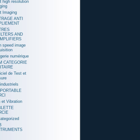
t high resolution
ging
t Imaging
LTRAGE ANTI
PLIEMENT
LTRES
ILTERS AND
MPLIFIERS
h speed image
uisition
gerie numérique
M CATEGORIE
ITAIRE
iciel de Test et
ure
industriels
 PORTABLE
RCI
 et Vibration
BLETTE
RCIE
ategorized
B
STRUMENTS