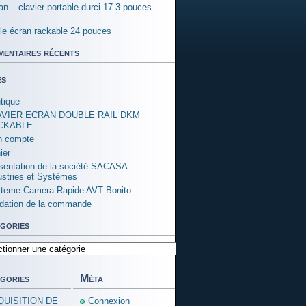
an – clavier portable durci 17.3 pouces –
ple écran rackable 24 pouces
entaires récents
es
tique
AVIER ECRAN DOUBLE RAIL DKM
CKABLE
 compte
ier
sentation de la société SACASA
ustries et Systèmes
teme Camera Rapide AVT Bonito
idation de la commande
gories
ories
gories
Méta
QUISITION DE
Connexion