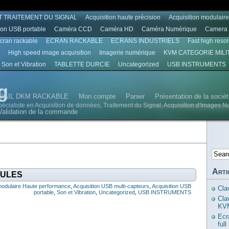
T TRAITEMENT DU SIGNAL
Acquisition haute précision
Acquisition modulair
ion USB portable
Caméra CCD
Caméra HD
Caméra Numérique
Camera 
écran rackable
ECRAN RACKABLE
ECRANS INDUSTRIELS
Fast high reso
High speed image acquisition
Imagerie numérique
KVM CATEGORIE MILI
Son et Vibration
TABLETTE DURCIE
Uncategorized
USB INSTRUMENTS
g
RAIL DKM RACKABLE
Mon compte
Panier
Présentation de la soci
spécialiste en Acquisition de données, Traitement du Signal, Acquisition d'Images N
Validation de la commande
Arti
DULES
 modulaire Haute performance
,
Acquisition USB multi-capteurs
,
Acquisition USB
Cla
portable
,
Son et Vibration
,
Uncategorized
,
USB INSTRUMENTS
Cla
KVM
Ecr
ful