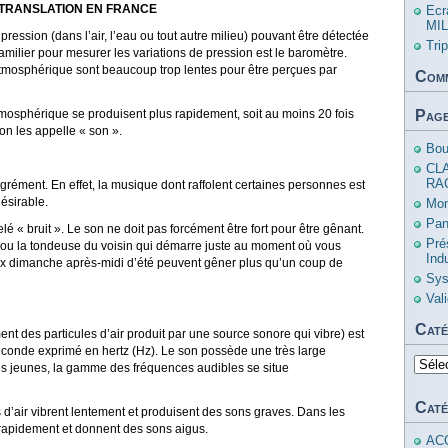
 TRANSLATION EN FRANCE
Ecr
MIL
pression (dans l’air, l’eau ou tout autre milieu) pouvant être détectée
Tri
 familier pour mesurer les variations de pression est le baromètre.
atmosphérique sont beaucoup trop lentes pour être perçues par
Comm
tmosphérique se produisent plus rapidement, soit au moins 20 fois
Pag
on les appelle « son ».
Bou
CL
RA
rément. En effet, la musique dont raffolent certaines personnes est
ésirable.
Mon
Pan
é « bruit ». Le son ne doit pas forcément être fort pour être gênant.
Pré
t ou la tondeuse du voisin qui démarre juste au moment où vous
Ind
uleux dimanche après-midi d’été peuvent gêner plus qu’un coup de
Sys
Val
Caté
 des particules d’air produit par une source sonore qui vibre) est
econde exprimé en hertz (Hz). Le son possède une très large
Catég
 jeunes, la gamme des fréquences audibles se situe
Caté
 d’air vibrent lentement et produisent des sons graves. Dans les
 rapidement et donnent des sons aigus.
AC