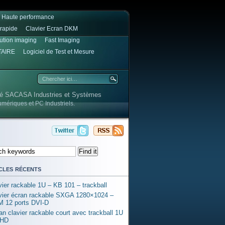
e Haute performance
rapide
Clavier Ecran DKM
lution imaging
Fast Imaging
TAIRE
Logiciel de Test et Mesure
été SACASA Industries et Systèmes
umériques et PC Industriels.
cles récents
vier rackable 1U – KB 101 – trackball
vier écran rackable SXGA 1280×1024 –
 12 ports DVI-D
an clavier rackable court avec trackball 1U
l HD