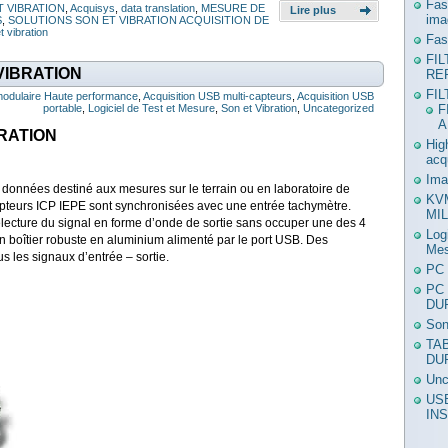
Fas
 VIBRATION
,
Acquisys
,
data translation
,
MESURE DE
Lire plus
ima
S
,
SOLUTIONS SON ET VIBRATION ACQUISITION DE
t vibration
Fas
FI
VIBRATION
RE
FI
 modulaire Haute performance
,
Acquisition USB multi-capteurs
,
Acquisition USB
portable
,
Logiciel de Test et Mesure
,
Son et Vibration
,
Uncategorized
F
A
RATION
Hig
acq
Ima
données destiné aux mesures sur le terrain ou en laboratoire de
KV
capteurs ICP IEPE sont synchronisées avec une entrée tachymètre.
MIL
electure du signal en forme d’onde de sortie sans occuper une des 4
Log
 boîtier robuste en aluminium alimenté par le port USB. Des
Mes
 les signaux d’entrée – sortie.
PC 
PC
DU
Son
TA
DU
Unc
US
IN