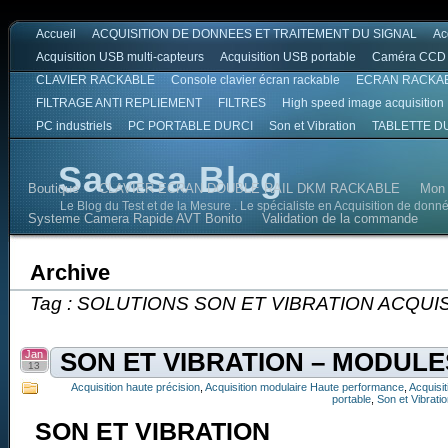
Accueil
ACQUISITION DE DONNEES ET TRAITEMENT DU SIGNAL
Ac
Acquisition USB multi-capteurs
Acquisition USB portable
Caméra CCD
CLAVIER RACKABLE
Console clavier écran rackable
ECRAN RACKA
FILTRAGE ANTI REPLIEMENT
FILTRES
High speed image acquisition
PC industriels
PC PORTABLE DURCI
Son et Vibration
TABLETTE D
Sacasa Blog
Boutique
CLAVIER ECRAN DOUBLE RAIL DKM RACKABLE
Mon
Le Blog du Test et de la Mesure . Le spécialiste en Acquisition de donn
Systeme Camera Rapide AVT Bonito
Validation de la commande
Archive
Tag : SOLUTIONS SON ET VIBRATION ACQU
Jan
SON ET VIBRATION – MODULE
13
Acquisition haute précision
,
Acquisition modulaire Haute performance
,
Acquisi
portable
,
Son et Vibrati
SON ET VIBRATION