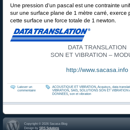
Une pression d’un pascal est une contrainte uni
sur une surface plane de 1 mètre carré, exerce
cette surface une force totale de 1 newton.
DATA TRANSLATION
SON ET VIBRATION – MOD
http://www.sacasa.info
Laisser un
ACOUSTIQUE ET VIBRATION
,
Acquisys
,
data translat
commentaire
VIBRATION
,
SAIS
,
SOLUTIONS SON ET VIBRATION 
DONNEES
,
son et vibration
Copyright © 2026 Sacasa Blog
Design by
SRS Solutions