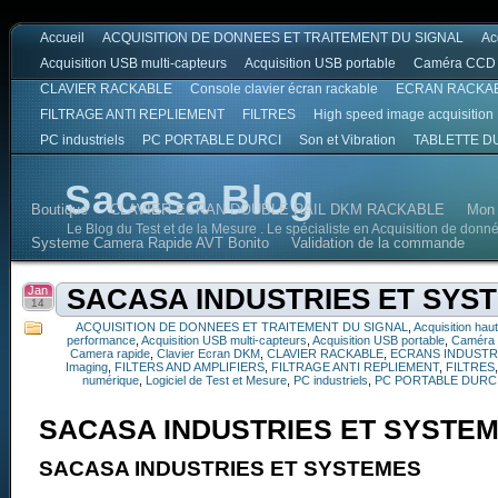
Accueil
ACQUISITION DE DONNEES ET TRAITEMENT DU SIGNAL
Ac
Acquisition USB multi-capteurs
Acquisition USB portable
Caméra CCD
CLAVIER RACKABLE
Console clavier écran rackable
ECRAN RACKA
FILTRAGE ANTI REPLIEMENT
FILTRES
High speed image acquisition
PC industriels
PC PORTABLE DURCI
Son et Vibration
TABLETTE D
Sacasa Blog
Boutique
CLAVIER ECRAN DOUBLE RAIL DKM RACKABLE
Mon
Le Blog du Test et de la Mesure . Le spécialiste en Acquisition de donn
Systeme Camera Rapide AVT Bonito
Validation de la commande
Jan
SACASA INDUSTRIES ET SYS
14
ACQUISITION DE DONNEES ET TRAITEMENT DU SIGNAL
,
Acquisition hau
performance
,
Acquisition USB multi-capteurs
,
Acquisition USB portable
,
Caméra
Camera rapide
,
Clavier Ecran DKM
,
CLAVIER RACKABLE
,
ECRANS INDUSTR
Imaging
,
FILTERS AND AMPLIFIERS
,
FILTRAGE ANTI REPLIEMENT
,
FILTRES
numérique
,
Logiciel de Test et Mesure
,
PC industriels
,
PC PORTABLE DURC
SACASA INDUSTRIES ET SYSTE
SACASA INDUSTRIES ET SYSTEMES