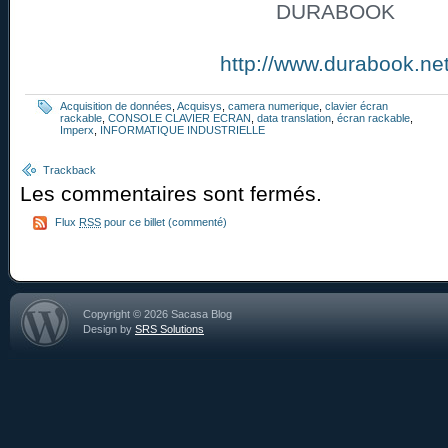
DURABOOK
http://www.durabook.ne
Acquisition de données
,
Acquisys
,
camera numerique
,
clavier écran
rackable
,
CONSOLE CLAVIER ECRAN
,
data translation
,
écran rackable
,
Imperx
,
INFORMATIQUE INDUSTRIELLE
Trackback
Les commentaires sont fermés.
Flux
RSS
pour ce billet (commenté)
Copyright © 2026 Sacasa Blog
Design by
SRS Solutions