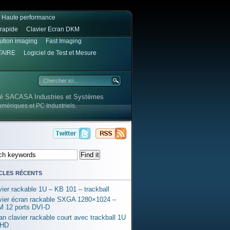
e Haute performance
rapide
Clavier Ecran DKM
lution imaging
Fast Imaging
TAIRE
Logiciel de Test et Mesure
été SACASA Industries et Systèmes
umériques et PC Industriels.
cles récents
vier rackable 1U – KB 101 – trackball
vier écran rackable SXGA 1280×1024 –
 12 ports DVI-D
an clavier rackable court avec trackball 1U
l HD