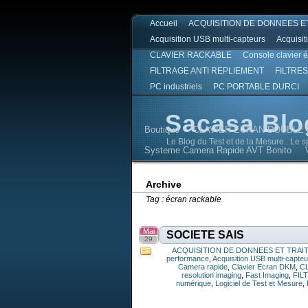
Accueil
ACQUISITION DE DONNEES E
Acquisition USB multi-capteurs
Acquisit
CLAVIER RACKABLE
Console clavier 
FILTRAGE ANTI REPLIEMENT
FILTRES
PC industriels
PC PORTABLE DURCI
Sacasa Blo
Boutique
CLAVIER ECRAN DOUBLE 
Le Blog du Test et de la Mesure . Le 
Systeme Camera Rapide AVT Bonito
Sacasa Blog
Sacasa Blog
Archive
Tag : écran rackable
Mai
SOCIETE SAIS
29
ACQUISITION DE DONNEES ET TRAI
performance
,
Acquisition USB multi-capte
Camera rapide
,
Clavier Ecran DKM
,
C
resolution imaging
,
Fast Imaging
,
FIL
numérique
,
Logiciel de Test et Mesure
,