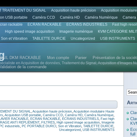
T TRAITEMENT DU SIGNAL
Acquisition haute précision
Acquisition modulair
ion USB portable
Caméra CCD
Caméra HD
Caméra Numérique
Camera 
écran rackable
ECRAN RACKABLE
ECRANS INDUSTRIELS
Fast high reso
High speed image acquisition
Imagerie numérique
KVM CATEGORIE MILI
Son et Vibration
TABLETTE DURCIE
Uncategorized
USB INSTRUMENTS
g
RAIL DKM RACKABLE
Mon compte
Panier
Présentation de la soci
spécialiste en Acquisition de données, Traitement du Signal, Acquisition d'Images N
Validation de la commande
Arti
TEMENT DU SIGNAL
,
Acquisition haute précision
,
Acquisition modulaire Haute
Cla
urs
,
Acquisition USB portable
,
Caméra CCD
,
Caméra HD
,
Caméra Numérique
,
Cla
LAVIER RACKABLE
,
ECRAN RACKABLE
,
ECRANS INDUSTRIELS
,
Fast high
TRAGE ANTI REPLIEMENT
,
FILTRES
,
High speed image acquisition
,
Imagerie
KVM
PC industriels
,
PC PORTABLE DURCI
,
Son et Vibration
,
TABLETTE DURCIE
,
Ecr
Uncategorized
,
USB INSTRUMENTS
ful