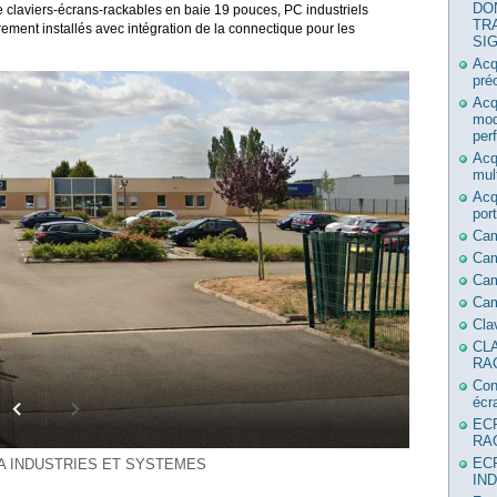
DO
claviers-écrans-rackables en baie 19 pouces, PC industriels
TR
rement installés avec intégration de la connectique pour les
SI
Acq
pré
Acq
mod
per
Acq
mul
Acq
por
Ca
Ca
Cam
Cam
Cla
CL
RA
Con
écr
EC
RA
EC
A INDUSTRIES ET SYSTEMES
IN