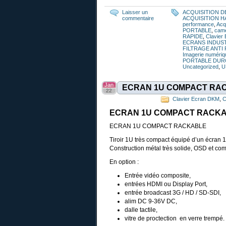
Laisser un
ACQUISITION D
commentaire
ACQUISITION H
performance
,
Acq
PORTABLE
,
cam
RAPIDE
,
Clavier
ECRANS INDUS
FILTRAGE ANTI
Imagerie numériq
PORTABLE DUR
Uncategorized
,
U
Jan
ECRAN 1U COMPACT RA
22
Clavier Ecran DKM
,
C
ECRAN 1U COMPACT RACK
ECRAN 1U COMPACT RACKABLE
Tiroir 1U très compact équipé d’un écran 
Construction métal très solide, OSD et co
En option :
Entrée vidéo composite,
entrées HDMI ou Display Port,
entrée broadcast 3G / HD / SD-SDI,
alim DC 9-36V DC,
dalle tactile,
vitre de proctection en verre trempé.