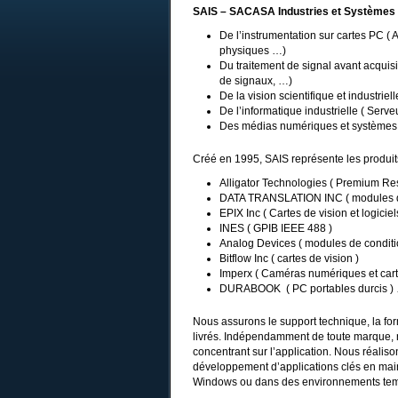
SAIS – SACASA Industries et Systèmes
De l’instrumentation sur cartes PC (
physiques …)
Du traitement de signal avant acquisiti
de signaux, …)
De la vision scientifique et industrie
De l’informatique industrielle ( Serv
Des médias numériques et systèmes b
Créé en 1995, SAIS représente les produi
Alligator Technologies ( Premium Resel
DATA TRANSLATION INC ( modules d’a
EPIX Inc ( Cartes de vision et logici
INES ( GPIB IEEE 488 )
Analog Devices ( modules de condit
Bitflow Inc ( cartes de vision )
Imperx ( Caméras numériques et carte
DURABOOK ( PC portables durcis 
Nous assurons le support technique, la for
livrés. Indépendamment de toute marque, 
concentrant sur l’application. Nous réaliso
développement d’applications clés en main
Windows ou dans des environnements tem