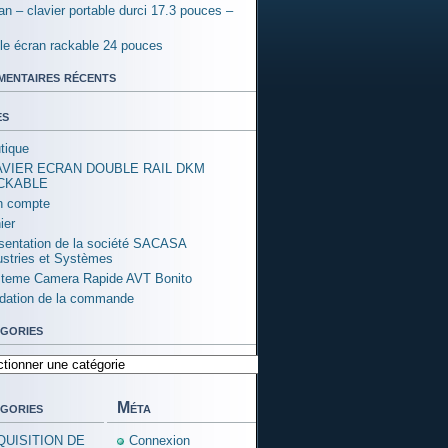
an – clavier portable durci 17.3 pouces –
ple écran rackable 24 pouces
entaires récents
es
tique
AVIER ECRAN DOUBLE RAIL DKM
CKABLE
 compte
ier
sentation de la société SACASA
ustries et Systèmes
teme Camera Rapide AVT Bonito
idation de la commande
gories
ories
gories
Méta
QUISITION DE
Connexion