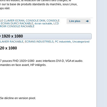
sons les études, la rédaction de cahiers des charges, le
 sur la base de produits standards du marchés, sous Linux,
ps réèl.
E CLAVIER ECRAN
,
CONSOLE DKM
,
CONSOLE
Lire plus
,
ECRAN DURCI RACKABLE
,
écran rackable
,
LCD
IROIR CONSOLE RACKABLE
1920 x 1080
LAVIER RACKABLE
,
ECRANS INDUSTRIELS
,
PC industriels
,
Uncategorized
0 x 1080
 17 pouces FHD 1920×1080 avec interfaces DVI-D, VGA et audio.
mmandes en face avant, HP intégrés.
 Se décline en version pivot.