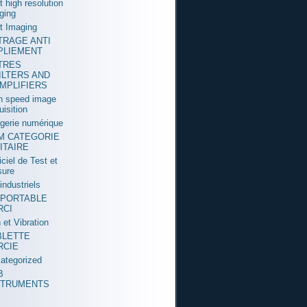
t high resolution
ging
t Imaging
LTRAGE ANTI
PLIEMENT
LTRES
ILTERS AND
MPLIFIERS
h speed image
uisition
gerie numérique
M CATEGORIE
ITAIRE
iciel de Test et
ure
industriels
 PORTABLE
RCI
 et Vibration
BLETTE
RCIE
ategorized
B
STRUMENTS