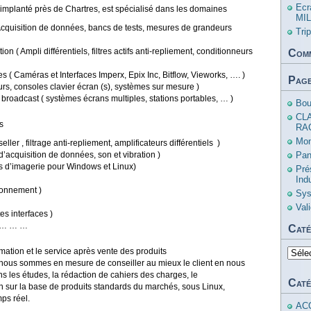
Ecr
implanté près de Chartres, est spécialisé dans les domaines
MIL
 Acquisition de données, bancs de tests, mesures de grandeurs
Tri
on ( Ampli différentiels, filtres actifs anti-repliement, conditionneurs
Comm
lles ( Caméras et Interfaces Imperx, Epix Inc, Bitflow, Vieworks, …. )
Pag
eurs, consoles clavier écran (s), systèmes sur mesure )
roadcast ( systèmes écrans multiples, stations portables, … )
Bou
CL
ts
RA
Mon
ler , filtrage anti-repliement, amplificateurs différentiels )
cquisition de données, son et vibration )
Pan
els d’imagerie pour Windows et Linux)
Pré
Ind
ionnement )
Sys
Val
s interfaces )
) … … …
Caté
mation et le service après vente des produits
Catég
nous sommes en mesure de conseiller au mieux le client en nous
ns les études, la rédaction de cahiers des charges, le
Caté
 sur la base de produits standards du marchés, sous Linux,
ps réel.
AC