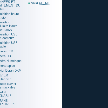
NNEES ET
Valid
XHTML
AITEMENT DU
GNAL
uisition haute
cision
uisition
ulaire Haute
formance
uisition USB
ti-capteurs
uisition USB
table
méra CCD
méra HD
éra Numérique
era rapide
vier Ecran DKM
AVIER
CKABLE
sole clavier
an rackable
RAN
CKABLE
RANS
DUSTRIELS