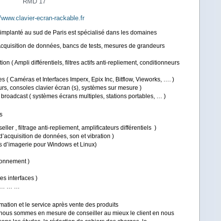
RMD 17
//www.clavier-ecran-rackable.fr
implanté au sud de Paris est spécialisé dans les domaines
 Acquisition de données, bancs de tests, mesures de grandeurs
on ( Ampli différentiels, filtres actifs anti-repliement, conditionneurs
lles ( Caméras et Interfaces Imperx, Epix Inc, Bitflow, Vieworks, …. )
eurs, consoles clavier écran (s), systèmes sur mesure )
roadcast ( systèmes écrans multiples, stations portables, … )
ts
ler , filtrage anti-repliement, amplificateurs différentiels )
cquisition de données, son et vibration )
els d’imagerie pour Windows et Linux)
ionnement )
s interfaces )
) … … …
mation et le service après vente des produits
nous sommes en mesure de conseiller au mieux le client en nous