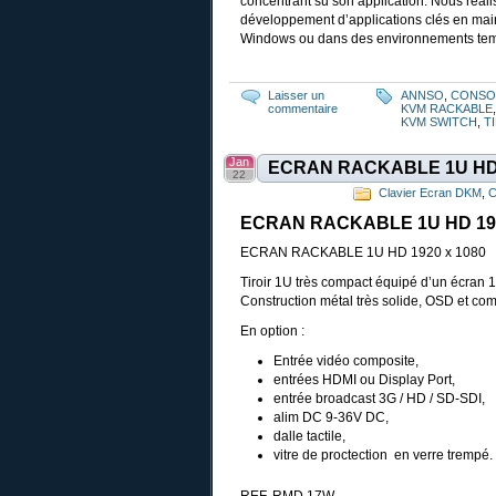
concentrant su son application. Nous réali
développement d’applications clés en main
Windows ou dans des environnements tem
Laisser un
ANNSO
,
CONSOL
commentaire
KVM RACKABLE
KVM SWITCH
,
T
Jan
ECRAN RACKABLE 1U HD 
22
Clavier Ecran DKM
,
C
ECRAN RACKABLE 1U HD 192
ECRAN RACKABLE 1U HD 1920 x 1080
Tiroir 1U très compact équipé d’un écran
Construction métal très solide, OSD et co
En option :
Entrée vidéo composite,
entrées HDMI ou Display Port,
entrée broadcast 3G / HD / SD-SDI,
alim DC 9-36V DC,
dalle tactile,
vitre de proctection en verre trempé.
REF. RMD 17W