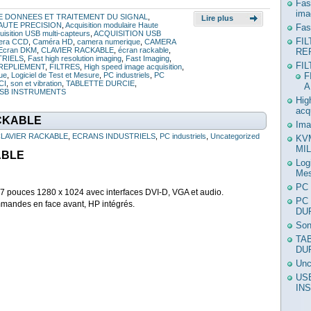
Fas
ima
E DONNEES ET TRAITEMENT DU SIGNAL
,
Lire plus
AUTE PRECISION
,
Acquisition modulaire Haute
Fas
uisition USB multi-capteurs
,
ACQUISITION USB
FI
era CCD
,
Caméra HD
,
camera numerique
,
CAMERA
 Ecran DKM
,
CLAVIER RACKABLE
,
écran rackable
,
RE
TRIELS
,
Fast high resolution imaging
,
Fast Imaging
,
FI
 REPLIEMENT
,
FILTRES
,
High speed image acquisition
,
F
ue
,
Logiciel de Test et Mesure
,
PC industriels
,
PC
CI
,
son et vibration
,
TABLETTE DURCIE
,
A
SB INSTRUMENTS
Hig
acq
CKABLE
Ima
LAVIER RACKABLE
,
ECRANS INDUSTRIELS
,
PC industriels
,
Uncategorized
KV
MIL
ABLE
Log
Mes
PC 
17 pouces 1280 x 1024 avec interfaces DVI-D, VGA et audio.
PC
mmandes en face avant, HP intégrés.
DU
Son
TA
DU
Unc
US
IN