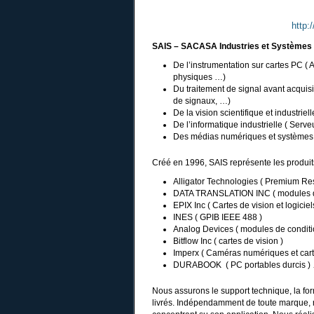
http:
SAIS – SACASA Industries et Systèmes
De l’instrumentation sur cartes PC (
physiques …)
Du traitement de signal avant acquisiti
de signaux, …)
De la vision scientifique et industrie
De l’informatique industrielle ( Serv
Des médias numériques et systèmes b
Créé en 1996, SAIS représente les produi
Alligator Technologies ( Premium Resel
DATA TRANSLATION INC ( modules d’a
EPIX Inc ( Cartes de vision et logici
INES ( GPIB IEEE 488 )
Analog Devices ( modules de condit
Bitflow Inc ( cartes de vision )
Imperx ( Caméras numériques et carte
DURABOOK ( PC portables durcis 
Nous assurons le support technique, la for
livrés. Indépendamment de toute marque, 