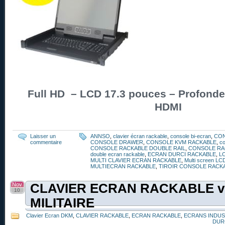
Full HD – LCD 17.3 pouces – Profond
HDMI
Laisser un
ANNSO
,
clavier écran rackable
,
console bi-ecran
,
CO
commentaire
CONSOLE DRAWER
,
CONSOLE KVM RACKABLE
,
co
CONSOLE RACKABLE DOUBLE RAIL
,
CONSOLE RA
double ecran rackable
,
ECRAN DURCI RACKABLE
,
L
MULTI CLAVIER ECRAN RACKABLE
,
Multi screen LC
MULTIECRAN RACKABLE
,
TIROIR CONSOLE RACK
Nov
CLAVIER ECRAN RACKABLE ve
10
MILITAIRE
Clavier Ecran DKM
,
CLAVIER RACKABLE
,
ECRAN RACKABLE
,
ECRANS INDUS
DUR