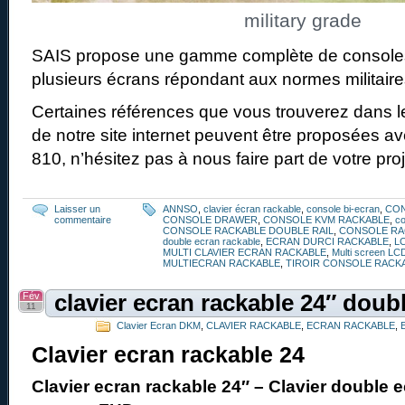
military grade
SAIS propose une gamme complète de consoles
plusieurs écrans répondant aux normes militair
Certaines références que vous trouverez dans l
de notre site internet peuvent être proposées a
810, n’hésitez pas à nous faire part de votre pro
Laisser un
ANNSO
,
clavier écran rackable
,
console bi-ecran
,
CO
commentaire
CONSOLE DRAWER
,
CONSOLE KVM RACKABLE
,
co
CONSOLE RACKABLE DOUBLE RAIL
,
CONSOLE RA
double ecran rackable
,
ECRAN DURCI RACKABLE
,
L
MULTI CLAVIER ECRAN RACKABLE
,
Multi screen LC
MULTIECRAN RACKABLE
,
TIROIR CONSOLE RACK
Fév
clavier ecran rackable 24″ doubl
11
Clavier Ecran DKM
,
CLAVIER RACKABLE
,
ECRAN RACKABLE
,
Clavier ecran rackable 24
Clavier ecran rackable 24″ – Clavier double e