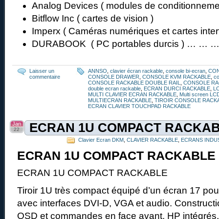
Analog Devices ( modules de conditionneme
Bitflow Inc ( cartes de vision )
Imperx ( Caméras numériques et cartes inter
DURABOOK ( PC portables durcis ) … … 
Laisser un
ANNSO
,
clavier écran rackable
,
console bi-ecran
,
CO
commentaire
CONSOLE DRAWER
,
CONSOLE KVM RACKABLE
,
co
CONSOLE RACKABLE DOUBLE RAIL
,
CONSOLE RA
double ecran rackable
,
ECRAN DURCI RACKABLE
,
L
MULTI CLAVIER ECRAN RACKABLE
,
Multi screen LC
MULTIECRAN RACKABLE
,
TIROIR CONSOLE RACK
ECRAN CLAVIER TOUCHPAD RACKABLE
Jan
ECRAN 1U COMPACT RACKA
22
Clavier Ecran DKM
,
CLAVIER RACKABLE
,
ECRANS INDU
ECRAN 1U COMPACT RACKABLE
ECRAN 1U COMPACT RACKABLE
Tiroir 1U très compact équipé d’un écran 17 p
avec interfaces DVI-D, VGA et audio. Constructio
OSD et commandes en face avant, HP intégrés.