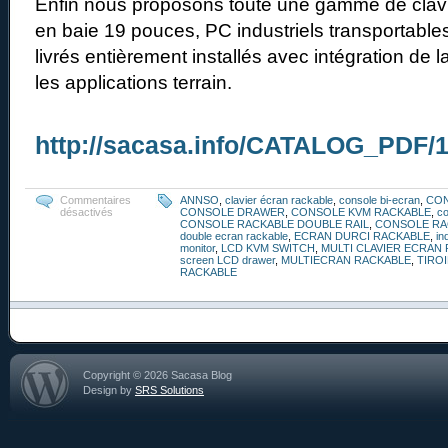
Enfin nous proposons toute une gamme de clav
en baie 19 pouces, PC industriels transportabl
livrés entièrement installés avec intégration de 
les applications terrain.
http://sacasa.info/CATALOG_PDF/
Commentaires
ANNSO
,
clavier écran rackable
,
console bi-ecran
,
CO
désactivés
CONSOLE DRAWER
,
CONSOLE KVM RACKABLE
,
co
CONSOLE RACKABLE DOUBLE RAIL
,
CONSOLE RA
double ecran rackable
,
ECRAN DURCI RACKABLE
,
in
monitor
,
LCD KVM SWITCH
,
MULTI CLAVIER ECRAN
screen LCD drawer
,
MULTIECRAN RACKABLE
,
TIRO
RACKABLE
Copyright © 2026 Sacasa Blog
Design by
SRS Solutions