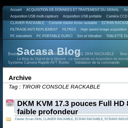
Accueil
ACQUISITION DE DONNEES ET TRAITEMENT DU SIGNAL
Ac
Acquisition USB multi-capteurs
Acquisition USB portable
Caméra CCD
CLAVIER RACKABLE
Console clavier écran rackable
ECRAN RACKA
FILTRAGE ANTI REPLIEMENT
FILTRES
High speed image acquisition
PC industriels
PC PORTABLE DURCI
Son et Vibration
TABLETTE D
Sacasa Blog
Boutique
CLAVIER ECRAN DOUBLE RAIL DKM RACKABLE
Mon
Le Blog du Test et de la Mesure . Le spécialiste en Acquisition de donn
Systeme Camera Rapide AVT Bonito
Validation de la commande
Archive
Tag : TIROIR CONSOLE RACKABLE
Mai
DKM KVM 17.3 pouces Full HD 
29
faible profondeur
Clavier Ecran DKM
,
CLAVIER RACKABLE
,
ECRAN RACKABLE
,
ECRANS INDUS