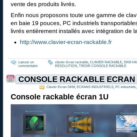
vente des produits livrés.
Enfin nous proposons toute une gamme de clav
en baie 19 pouces, PC industriels transportabl
livrés entièrement installés avec intégration de 
http://www.clavier-ecran-rackable.fr
Laisser un
clavier écran rackable
,
CLAVIER RACKABLE
,
DKM HA
commentaire
RESOLUTION
,
TIROIR CONSOLE RACKABLE
Mar
CONSOLE RACKABLE ECRAN
22
Clavier Ecran DKM
,
ECRANS INDUSTRIELS
,
PC industriels
Console rackable écran 1U