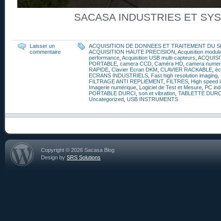
SACASA INDUSTRIES ET SY
Laisser un
ACQUISITION DE DONNEES ET TRAITEMENT DU S
commentaire
ACQUISITION HAUTE PRECISION
,
Acquisition modul
performance
,
Acquisition USB multi-capteurs
,
ACQUISI
PORTABLE
,
camera CCD
,
Caméra HD
,
camera numer
RAPIDE
,
Clavier Ecran DKM
,
CLAVIER RACKABLE
,
éc
ECRANS INDUSTRIELS
,
Fast high resolution imaging
,
FILTRAGE ANTI REPLIEMENT
,
FILTRES
,
High speed i
Imagerie numérique
,
Logiciel de Test et Mesure
,
PC ind
PORTABLE DURCI
,
son et vibration
,
TABLETTE DURC
Uncategorized
,
USB INSTRUMENTS
Copyright © 2026 Sacasa Blog
Design by
SRS Solutions