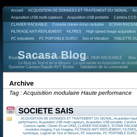
Accueil
ACQUISITION DE DONNEES ET TRAITEMENT DU SIGNAL
Ac
Acquisition USB multi-capteurs
Acquisition USB portable
Caméra CCD
CLAVIER RACKABLE
Console clavier écran rackable
ECRAN RACKA
FILTRAGE ANTI REPLIEMENT
FILTRES
High speed image acquisition
PC industriels
PC PORTABLE DURCI
Son et Vibration
TABLETTE D
Sacasa Blog
Boutique
CLAVIER ECRAN DOUBLE RAIL DKM RACKABLE
Mon
Le Blog du Test et de la Mesure . Le spécialiste en Acquisition de donn
Systeme Camera Rapide AVT Bonito
Validation de la commande
Archive
Tag : Acquisition modulaire Haute performance
Mai
SOCIETE SAIS
29
ACQUISITION DE DONNEES ET TRAITEMENT DU SIGNAL
,
Acquisition hau
performance
,
Acquisition USB multi-capteurs
,
Acquisition USB portable
,
Caméra
Camera rapide
,
Clavier Ecran DKM
,
CLAVIER RACKABLE
,
ECRAN RACKA
resolution imaging
,
Fast Imaging
,
FILTRAGE ANTI REPLIEMENT
,
FILTRES
numérique
,
Logiciel de Test et Mesure
,
PC industriels
,
PC PORTABLE DURC