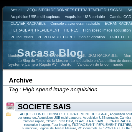
Accueil
ACQUISITION DE DONNEES ET TRAITEMENT DU SIGNAL
Ac
Acquisition USB multi-capteurs
Acquisition USB portable
Caméra CCD
CLAVIER RACKABLE
Console clavier écran rackable
ECRAN RACKA
FILTRAGE ANTI REPLIEMENT
FILTRES
High speed image acquisition
PC industriels
PC PORTABLE DURCI
Son et Vibration
TABLETTE D
Sacasa Blog
Boutique
CLAVIER ECRAN DOUBLE RAIL DKM RACKABLE
Mon
Le Blog du Test et de la Mesure . Le spécialiste en Acquisition de donn
Systeme Camera Rapide AVT Bonito
Validation de la commande
Archive
Tag : High speed image acquisition
Mai
SOCIETE SAIS
29
ACQUISITION DE DONNEES ET TRAITEMENT DU SIGNAL
,
Acquisition hau
performance
,
Acquisition USB multi-capteurs
,
Acquisition USB portable
,
Caméra
Camera rapide
,
Clavier Ecran DKM
,
CLAVIER RACKABLE
,
ECRAN RACKA
resolution imaging
,
Fast Imaging
,
FILTRAGE ANTI REPLIEMENT
,
FILTRES
numérique
,
Logiciel de Test et Mesure
,
PC industriels
,
PC PORTABLE DURC