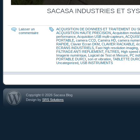
SACASA INDUSTRIES ET SY
Laisser un
ACQUISITION DE DONNEES ET TRAITEMENT DU S
commentaire
ACQUISITION HAUTE PRECISION
,
Acquisition modul
performance
,
Acquisition USB multi-capteurs
,
ACQUISI
PORTABLE
,
camera CCD
,
Caméra HD
,
camera numer
RAPIDE
,
Clavier Ecran DKM
,
CLAVIER RACKABLE
,
éc
ECRANS INDUSTRIELS
,
Fast high resolution imaging
,
FILTRAGE ANTI REPLIEMENT
,
FILTRES
,
High speed i
Imagerie numérique
,
Logiciel de Test et Mesure
,
PC ind
PORTABLE DURCI
,
son et vibration
,
TABLETTE DURC
Uncategorized
,
USB INSTRUMENTS
Copyright © 2026 Sacasa Blog
Design by
SRS Solutions